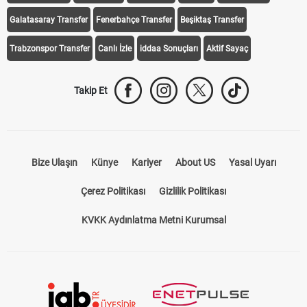
Galatasaray Transfer
Fenerbahçe Transfer
Beşiktaş Transfer
Trabzonspor Transfer
Canlı İzle
iddaa Sonuçları
Aktif Sayaç
Takip Et
Bize Ulaşın
Künye
Kariyer
About US
Yasal Uyarı
Çerez Politikası
Gizlilik Politikası
KVKK Aydınlatma Metni Kurumsal