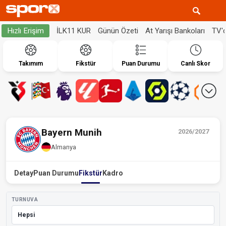
İLK11 KUR
Günün Özeti
At Yarışı Bankoları
TV'
Hızlı Erişim
Takımım
Fikstür
Puan Durumu
Canlı Skor
Bayern Munih
2026/2027
Almanya
Detay
Puan Durumu
Fikstür
Kadro
TURNUVA