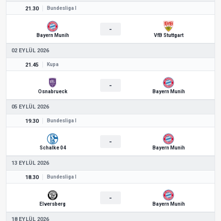
21.30
Bundesliga I
-
Bayern Munih
VfB Stuttgart
02 EYLÜL 2026
21.45
Kupa
-
Osnabrueck
Bayern Munih
05 EYLÜL 2026
19.30
Bundesliga I
-
Schalke 04
Bayern Munih
13 EYLÜL 2026
18.30
Bundesliga I
-
Elversberg
Bayern Munih
18 EYLÜL 2026