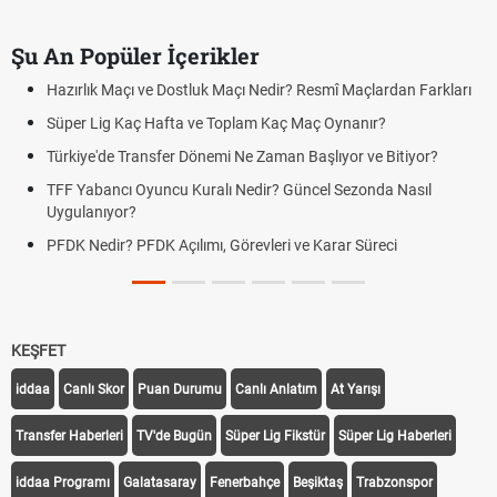
Şu An Popüler İçerikler
Hazırlık Maçı ve Dostluk Maçı Nedir? Resmî Maçlardan Farkları
Süper Lig Kaç Hafta ve Toplam Kaç Maç Oynanır?
Türkiye'de Transfer Dönemi Ne Zaman Başlıyor ve Bitiyor?
TFF Yabancı Oyuncu Kuralı Nedir? Güncel Sezonda Nasıl
Uygulanıyor?
PFDK Nedir? PFDK Açılımı, Görevleri ve Karar Süreci
KEŞFET
iddaa
Canlı Skor
Puan Durumu
Canlı Anlatım
At Yarışı
Transfer Haberleri
TV'de Bugün
Süper Lig Fikstür
Süper Lig Haberleri
iddaa Programı
Galatasaray
Fenerbahçe
Beşiktaş
Trabzonspor