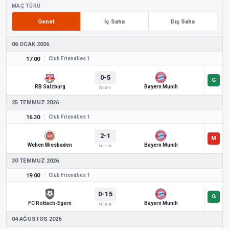
MAÇ TÜRÜ
Genel
İç Saha
Dış Saha
06 OCAK 2026
17.00
Club Friendlies 1
0-5
RB Salzburg
Bayern Munih
İY: 0-1
25 TEMMUZ 2026
16.30
Club Friendlies 1
2-1
Wehen Wiesbaden
Bayern Munih
İY: 1-0
30 TEMMUZ 2026
19.00
Club Friendlies 1
0-15
FC Rottach-Egern
Bayern Munih
İY: 0-6
04 AĞUSTOS 2026