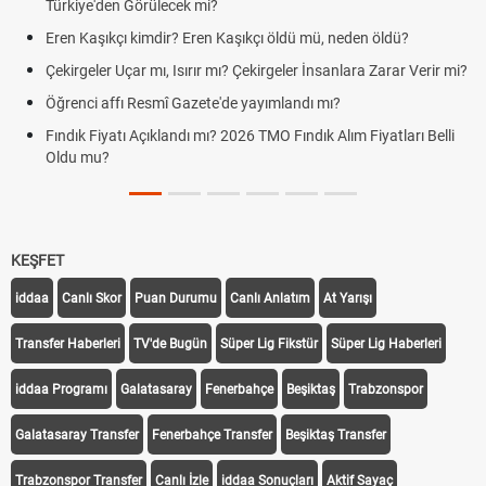
Türkiye'den Görülecek mi?
Eren Kaşıkçı kimdir? Eren Kaşıkçı öldü mü, neden öldü?
Çekirgeler Uçar mı, Isırır mı? Çekirgeler İnsanlara Zarar Verir mi?
Öğrenci affı Resmî Gazete'de yayımlandı mı?
Fındık Fiyatı Açıklandı mı? 2026 TMO Fındık Alım Fiyatları Belli
Oldu mu?
KEŞFET
iddaa
Canlı Skor
Puan Durumu
Canlı Anlatım
At Yarışı
Transfer Haberleri
TV'de Bugün
Süper Lig Fikstür
Süper Lig Haberleri
iddaa Programı
Galatasaray
Fenerbahçe
Beşiktaş
Trabzonspor
Galatasaray Transfer
Fenerbahçe Transfer
Beşiktaş Transfer
Trabzonspor Transfer
Canlı İzle
iddaa Sonuçları
Aktif Sayaç