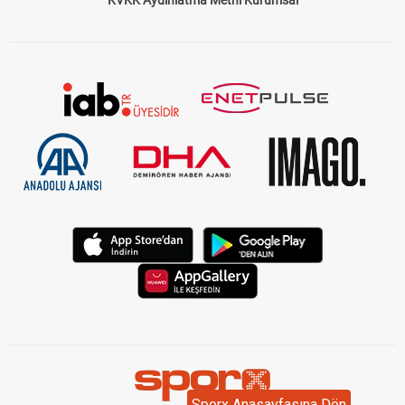
Sporx Anasayfasına Dön