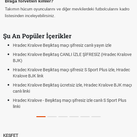
Braga forvetleri kimler?
Takımın hücum oyuncularını ve diğer mevkilerdeki futbolcularını kadro
listesinden inceleyebilirsiniz.
Şu An Popüler İçerikler
adec Kralove Beşiktaş maçı şifresiz canlı yayın izle
Hrade
adec Kralove Beşiktaş CANLI İZLE ŞİFRESİZ (Hradec Kralove
Hrade
JK)
BJK l
adec Kralove Beşiktaş maçı şifresiz S Sport Plus izle, Hradec
Trive
alove BJK link
Röveş
adec Kralove Beşiktaş ücretsiz izle, Hradec Kralove BJK maçı
Plonj
nlı linki
adec Kralove - Beşiktaş maçı şifresiz izle canlı S Sport Plus
nki
KEŞFET