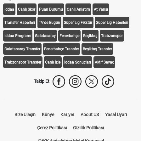
iddaa
Canlı Skor
Puan Durumu
Canlı Anlatım
At Yarışı
Transfer Haberleri
TV'de Bugün
Süper Lig Fikstür
Süper Lig Haberleri
iddaa Programı
Galatasaray
Fenerbahçe
Beşiktaş
Trabzonspor
Galatasaray Transfer
Fenerbahçe Transfer
Beşiktaş Transfer
Trabzonspor Transfer
Canlı İzle
iddaa Sonuçları
Aktif Sayaç
Takip Et
Bize Ulaşın
Künye
Kariyer
About US
Yasal Uyarı
Çerez Politikası
Gizlilik Politikası
KVKK Aydınlatma Metni Kurumsal