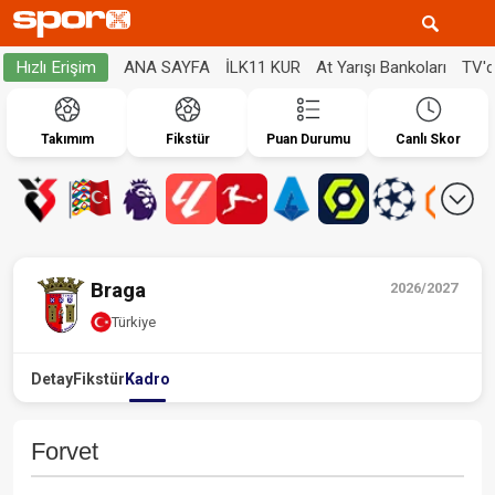
ANA SAYFA
İLK11 KUR
At Yarışı Bankoları
TV'
Hızlı Erişim
Takımım
Fikstür
Puan Durumu
Canlı Skor
Braga
2026/2027
Türkiye
Detay
Fikstür
Kadro
Forvet