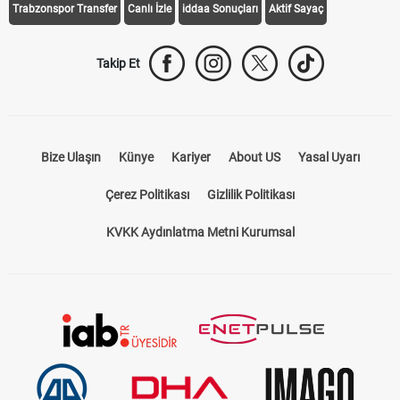
Trabzonspor Transfer
Canlı İzle
iddaa Sonuçları
Aktif Sayaç
Takip Et
Bize Ulaşın
Künye
Kariyer
About US
Yasal Uyarı
Çerez Politikası
Gizlilik Politikası
KVKK Aydınlatma Metni Kurumsal