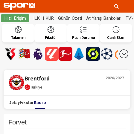
İLK11 KUR
Günün Özeti
At Yarışı Bankoları
TV'
Hızlı Erişim
Takımım
Fikstür
Puan Durumu
Canlı Skor
Brentford
2026/2027
Türkiye
Detay
Fikstür
Kadro
Forvet