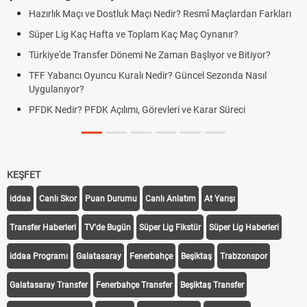
Hazırlık Maçı ve Dostluk Maçı Nedir? Resmî Maçlardan Farkları
P
Süper Lig Kaç Hafta ve Toplam Kaç Maç Oynanır?
S
Türkiye'de Transfer Dönemi Ne Zaman Başlıyor ve Bitiyor?
F
TFF Yabancı Oyuncu Kuralı Nedir? Güncel Sezonda Nasıl
D
Uygulanıyor?
U
PFDK Nedir? PFDK Açılımı, Görevleri ve Karar Süreci
D
T
KEŞFET
iddaa
Canlı Skor
Puan Durumu
Canlı Anlatım
At Yarışı
Transfer Haberleri
TV'de Bugün
Süper Lig Fikstür
Süper Lig Haberleri
iddaa Programı
Galatasaray
Fenerbahçe
Beşiktaş
Trabzonspor
Galatasaray Transfer
Fenerbahçe Transfer
Beşiktaş Transfer