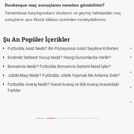
Dunkerque maç sonuçlarını nereden görebilirim?
Tamamlanan karşılaşmaların skorlarını ve geçmiş haftalardaki maç
sonuçlarını aynı fikstür tablosu üzerinden inceleyebilirsiniz.
Şu An Popüler İçerikler
Futbolda Ofsayt Nedir? Ofsayt Nasıl ve Neden Olur?
Açık Lise Kayıtları Ne Zaman 2026? AÖL 2. Dönem Kayıt
Yenileme ve Yeni Kayıt Tarihleri
DGS Sonuçları Ne Zaman Açıklanacak 2026? ÖSYM Sonuç
Tarihini Duyurdu
Motorine İndirim Var mı? Motorin Fiyatlarında Beklenen İndirim
Tarihi
Fındık Fiyatı Açıklandı mı? 2026 TMO Fındık Alım Fiyatları Belli
Oldu mu?