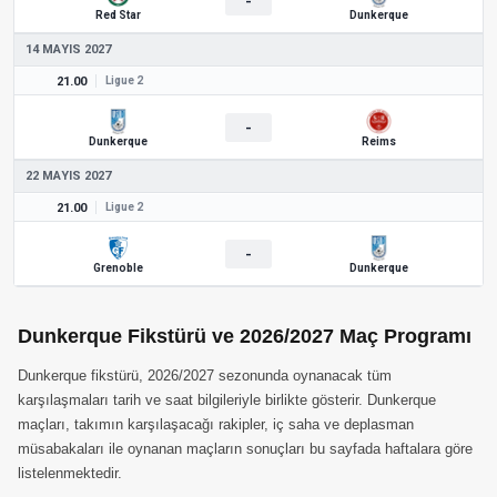
-
Red Star
Dunkerque
14 MAYIS 2027
21.00
Ligue 2
-
Dunkerque
Reims
22 MAYIS 2027
21.00
Ligue 2
-
Grenoble
Dunkerque
Dunkerque Fikstürü ve 2026/2027 Maç Programı
Dunkerque fikstürü, 2026/2027 sezonunda oynanacak tüm
karşılaşmaları tarih ve saat bilgileriyle birlikte gösterir. Dunkerque
maçları, takımın karşılaşacağı rakipler, iç saha ve deplasman
müsabakaları ile oynanan maçların sonuçları bu sayfada haftalara göre
listelenmektedir.