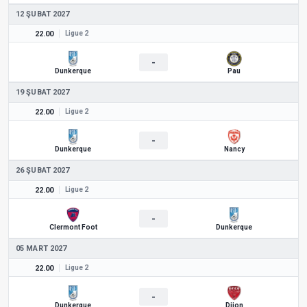
12 ŞUBAT 2027
22.00
Ligue 2
-
Dunkerque
Pau
19 ŞUBAT 2027
22.00
Ligue 2
-
Dunkerque
Nancy
26 ŞUBAT 2027
22.00
Ligue 2
-
Clermont Foot
Dunkerque
05 MART 2027
22.00
Ligue 2
-
Dunkerque
Dijon