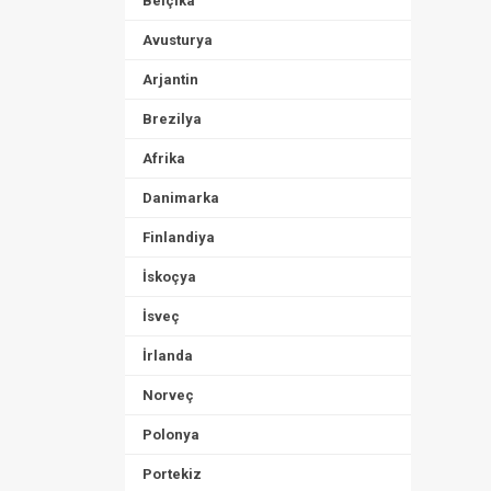
Belçika
Avusturya
Arjantin
Brezilya
Afrika
Danimarka
Finlandiya
İskoçya
İsveç
İrlanda
Norveç
Polonya
Portekiz