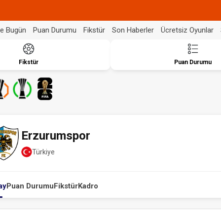
de Bugün
Puan Durumu
Fikstür
Son Haberler
Ücretsiz Oyunlar
Fikstür
Puan Durumu
Erzurumspor
Türkiye
ay
Puan Durumu
Fikstür
Kadro