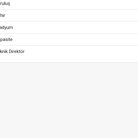
ruluş
hir
tadyum
pasite
knik Direktör