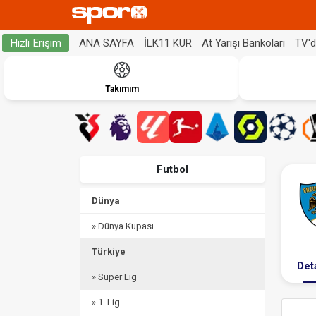
ANA SAYFA
İLK11 KUR
At Yarışı Bankoları
TV'
Hızlı Erişim
Takımım
Futbol
Dünya
» Dünya Kupası
Türkiye
Det
» Süper Lig
» 1. Lig