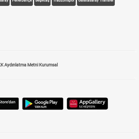
saray
Fenerbahçe
Beşiktaş
Trabzonspor
Galatasaray Transfer
K Aydınlatma Metni Kurumsal