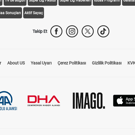
i
TV'de Bugün
Süper Lig Fikstür
Süper Lig Haberleri
iddaa Programı
Galata
daa Sonuçları
Aktif Sayaç
Takip Et
r
About US
Yasal Uyarı
Çerez Politikası
Gizlilik Politikası
KVK