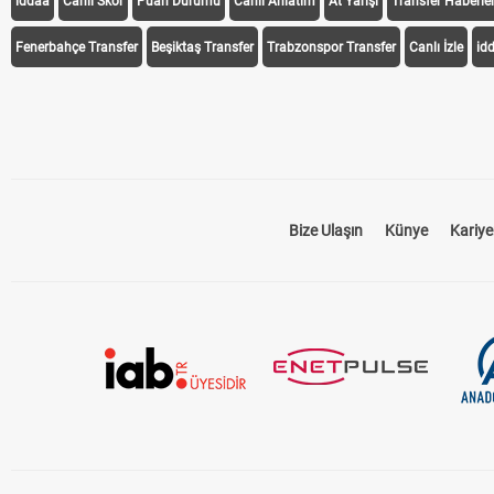
iddaa
Canlı Skor
Puan Durumu
Canlı Anlatım
At Yarışı
Transfer Haberler
Fenerbahçe Transfer
Beşiktaş Transfer
Trabzonspor Transfer
Canlı İzle
id
Bize Ulaşın
Künye
Kariye