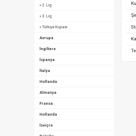
Ku
» 2. Lig
Şe
» 3. Lig
S
» Türkiye Kupası
Avrupa
Ka
İngiltere
Te
İspanya
İtalya
Hollanda
Almanya
Fransa
Hollanda
İsviçre