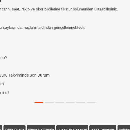
?
rih, saat, rakip ve skor bilgilerine fikstür bölümünden ulaşabilirsiniz.
u sayfasında maçların ardından güncellenmektedir.
 mu?
vuru Takviminde Son Durum
rum
du mu?