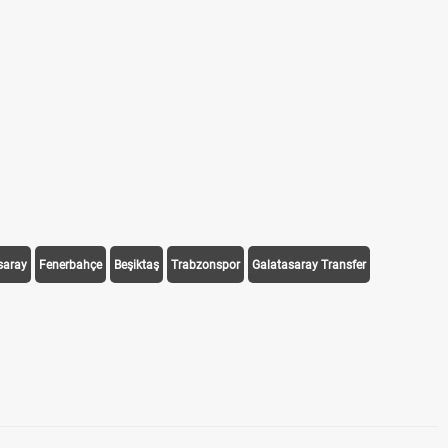
YKS Tercihleri Ne Zaman Açıklanacak? 2026 Üniversite Yerleştirme Sonuçl
Okullar Ne Zaman Açılıyor 2026-2027? Yeni Eğitim Öğretim Yılı Başlangıç T
Cumartesi noterler açık mı, çalışıyor mu? 2026
Şile'de Denize Girmek Yasak mı? Şile'de Deniz Yasağı Var mı?
Memur Emekli Maaş Farkı Ne Zaman Yatacak? 2026 Zam Farkı Ödeme Tari
saray
Fenerbahçe
Beşiktaş
Trabzonspor
Galatasaray Transfer