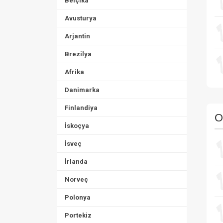
Belçika
Avusturya
Arjantin
Brezilya
Afrika
Danimarka
Finlandiya
O
İskoçya
İsveç
İrlanda
Norveç
Polonya
Portekiz