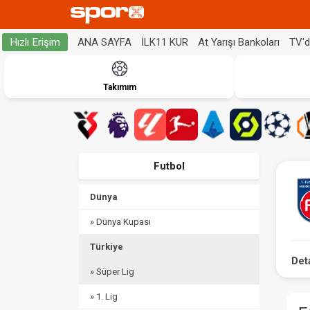
ANA SAYFA
İLK11 KUR
At Yarışı Bankoları
TV'
Hızlı Erişim
Takımım
Futbol
Dünya
» Dünya Kupası
Türkiye
Det
» Süper Lig
» 1. Lig