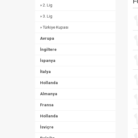
F
» 2. Lig
» 3. Lig
» Türkiye Kupası
Avrupa
İngiltere
İspanya
İtalya
Hollanda
Almanya
Fransa
Hollanda
İsviçre