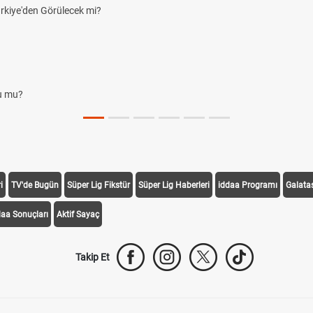
i
TV'de Bugün
Süper Lig Fikstür
Süper Lig Haberleri
iddaa Programı
Galata
daa Sonuçları
Aktif Sayaç
Takip Et