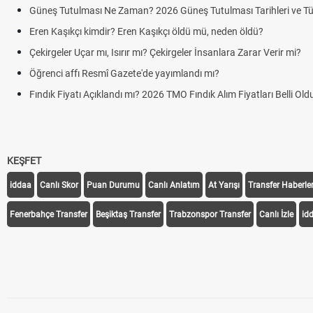
e'den Görülecek mi?
?
KEŞFET
iddaa
Canlı Skor
Puan Durumu
Canlı Anlatım
At Yarışı
Transfer Haberler
Fenerbahçe Transfer
Beşiktaş Transfer
Trabzonspor Transfer
Canlı İzle
id