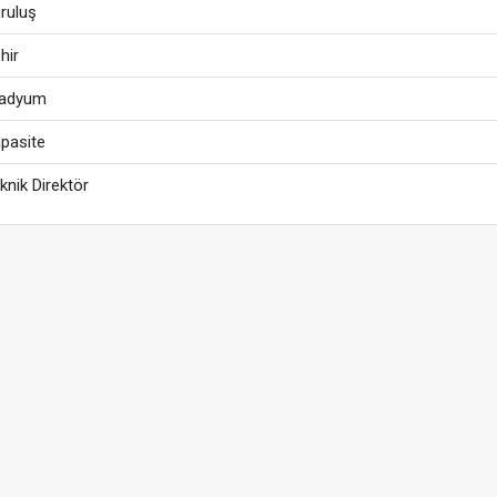
ruluş
hir
tadyum
pasite
knik Direktör