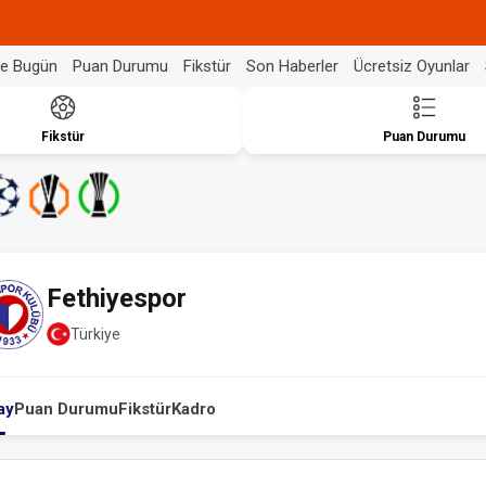
de Bugün
Puan Durumu
Fikstür
Son Haberler
Ücretsiz Oyunlar
Fikstür
Puan Durumu
Fethiyespor
Türkiye
ay
Puan Durumu
Fikstür
Kadro