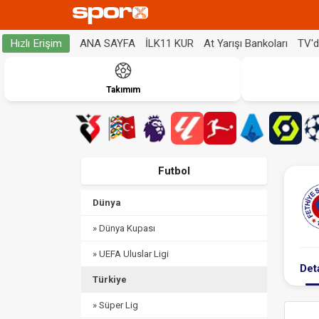
ANA SAYFA
İLK11 KUR
At Yarışı Bankoları
TV'
Hızlı Erişim
Takımım
Futbol
Dünya
» Dünya Kupası
» UEFA Uluslar Ligi
Det
Türkiye
» Süper Lig