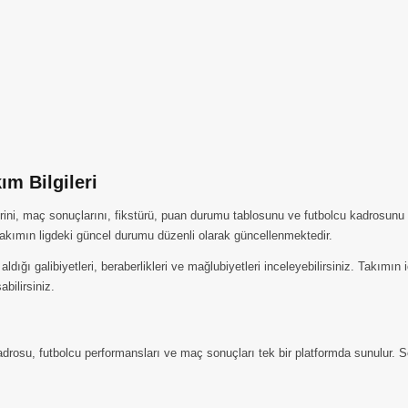
m Bilgileri
ini, maç sonuçlarını, fikstürü, puan durumu tablosunu ve futbolcu kadrosunu b
kımın ligdeki güncel durumu düzenli olarak güncellenmektedir.
ığı galibiyetleri, beraberlikleri ve mağlubiyetleri inceleyebilirsiniz. Takımı
abilirsiniz.
rosu, futbolcu performansları ve maç sonuçları tek bir platformda sunulur. Se