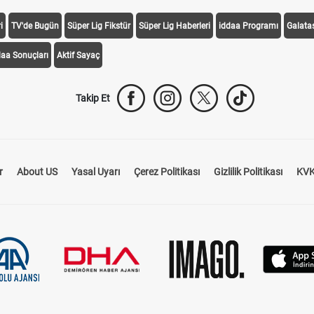
i
TV'de Bugün
Süper Lig Fikstür
Süper Lig Haberleri
iddaa Programı
Galata
daa Sonuçları
Aktif Sayaç
Takip Et
r
About US
Yasal Uyarı
Çerez Politikası
Gizlilik Politikası
KVK