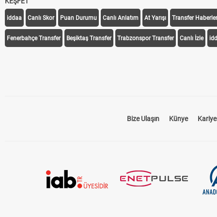
KEŞFET
iddaa
Canlı Skor
Puan Durumu
Canlı Anlatım
At Yarışı
Transfer Haberler
Fenerbahçe Transfer
Beşiktaş Transfer
Trabzonspor Transfer
Canlı İzle
id
Bize Ulaşın
Künye
Kariye