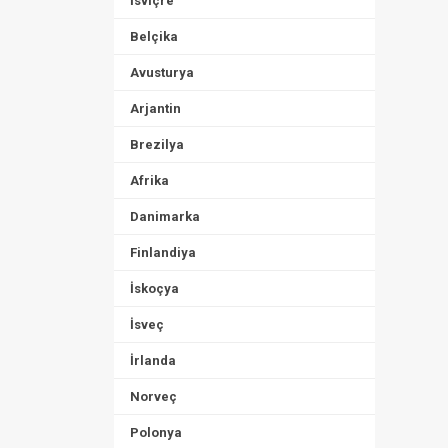
İsviçre
Belçika
Avusturya
Arjantin
Brezilya
Afrika
Danimarka
Finlandiya
İskoçya
İsveç
İrlanda
Norveç
Polonya