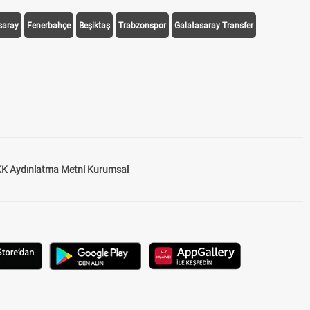
saray
Fenerbahçe
Beşiktaş
Trabzonspor
Galatasaray Transfer
K Aydınlatma Metni Kurumsal