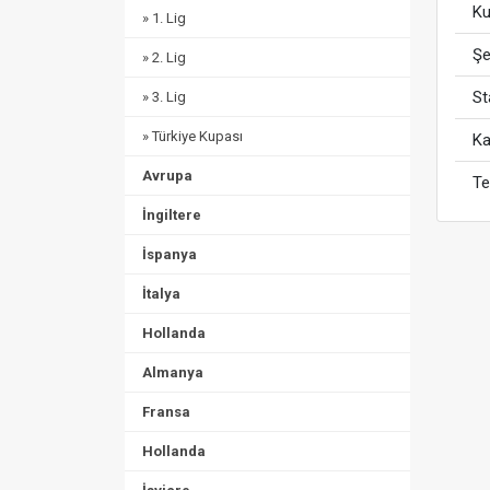
Ku
» 1. Lig
Şe
» 2. Lig
S
» 3. Lig
» Türkiye Kupası
Ka
Avrupa
Te
İngiltere
İspanya
İtalya
Hollanda
Almanya
Fransa
Hollanda