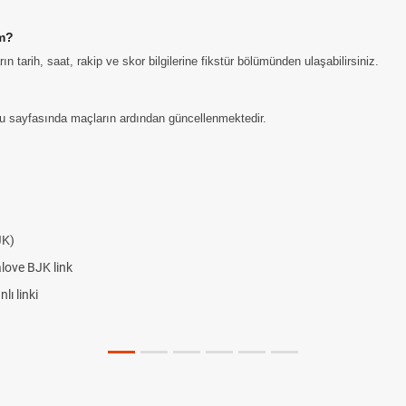
im?
arih, saat, rakip ve skor bilgilerine fikstür bölümünden ulaşabilirsiniz.
u sayfasında maçların ardından güncellenmektedir.
JK)
alove BJK link
ı linki