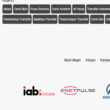
KEŞFET
iddaa
Canlı Skor
Puan Durumu
Canlı Anlatım
At Yarışı
Transfer Haberler
Fenerbahçe Transfer
Beşiktaş Transfer
Trabzonspor Transfer
Canlı İzle
id
Bize Ulaşın
Künye
Kariye