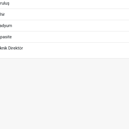
ruluş
hir
tadyum
pasite
knik Direktör