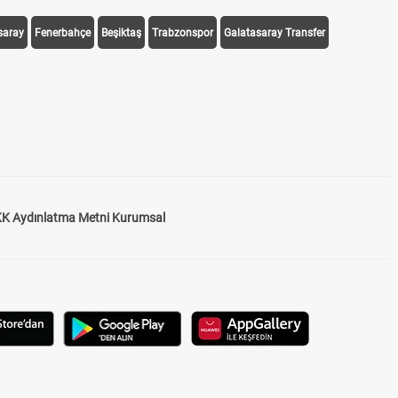
saray
Fenerbahçe
Beşiktaş
Trabzonspor
Galatasaray Transfer
K Aydınlatma Metni Kurumsal