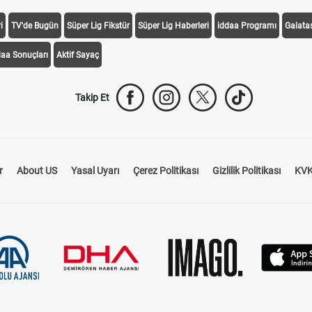
i
TV'de Bugün
Süper Lig Fikstür
Süper Lig Haberleri
iddaa Programı
Galata
daa Sonuçları
Aktif Sayaç
Takip Et
r
About US
Yasal Uyarı
Çerez Politikası
Gizlilik Politikası
KVK