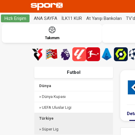
ANA SAYFA
İLK11 KUR
At Yarışı Bankoları
TV'
Hızlı Erişim
Takımım
Futbol
Dünya
» Dünya Kupası
» UEFA Uluslar Ligi
Det
Türkiye
» Süper Lig