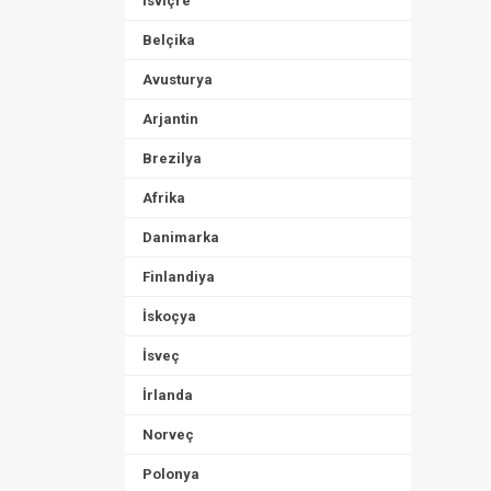
İsviçre
Belçika
Avusturya
Arjantin
Brezilya
Afrika
Danimarka
Finlandiya
İskoçya
İsveç
İrlanda
Norveç
Polonya