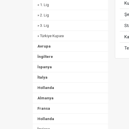
Ku
» 1. Lig
Şe
» 2. Lig
S
» 3. Lig
» Türkiye Kupası
Ka
Avrupa
Te
İngiltere
İspanya
İtalya
Hollanda
Almanya
Fransa
Hollanda