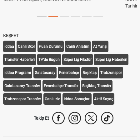
Tarihini Duyurdu
KEŞFET
iddaa
Canlı Skor
Puan Durumu
Canlı Anlatım
At Yarışı
Transfer Haberleri
TV'de Bugün
Süper Lig Fikstür
Süper Lig Haberleri
iddaa Programı
Galatasaray
Fenerbahçe
Beşiktaş
Trabzonspor
Galatasaray Transfer
Fenerbahçe Transfer
Beşiktaş Transfer
Trabzonspor Transfer
Canlı İzle
iddaa Sonuçları
Aktif Sayaç
Takip Et