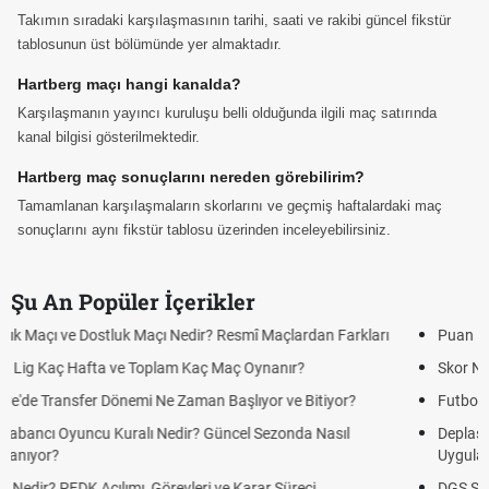
Takımın sıradaki karşılaşmasının tarihi, saati ve rakibi güncel fikstür
tablosunun üst bölümünde yer almaktadır.
Hartberg maçı hangi kanalda?
Karşılaşmanın yayıncı kuruluşu belli olduğunda ilgili maç satırında
kanal bilgisi gösterilmektedir.
Hartberg maç sonuçlarını nereden görebilirim?
Tamamlanan karşılaşmaların skorlarını ve geçmiş haftalardaki maç
sonuçlarını aynı fikstür tablosu üzerinden inceleyebilirsiniz.
Şu An Popüler İçerikler
Puan Durumunda AG, OM ve Diğer Kısaltmalar Ne Anlama Gelir?
Skor Ne Demek? Sporda Skor ve Sonuç Kavramları
Futbol Nasıl Oynanır? Temel Futbol Kuralları
Deplasman Golü Kuralı Nedir? Hangi Organizasyonlarda
Uygulanıyor?
DGS Sonuçları Ne Zaman Açıklanacak 2026? ÖSYM Sonuç