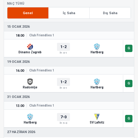
MAÇ TÜRÜ
Genel
İç Saha
Dış Saha
15 OCAK 2026
18.00
Club Friendlies 1
1-2
Dinamo Zagreb
Hartberg
İY: 0-1
19 OCAK 2026
16.00
Club Friendlies 1
1-2
Radomlje
Hartberg
İY: 0-1
31 OCAK 2026
13.00
Club Friendlies 1
7-0
Hartberg
SV Lafnitz
İY: 5-0
27 HAZIRAN 2026