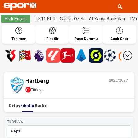
İLK11 KUR
Günün Özeti
At Yarışı Bankoları
TV'
Hızlı Erişim
Takımım
Fikstür
Puan Durumu
Canlı Skor
Hartberg
2026/2027
Türkiye
Detay
Fikstür
Kadro
TURNUVA