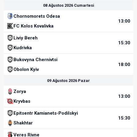
08 Ağustos 2026 Cumartesi
Chornomorets Odesa
13:00
FC Kolos Kovalivka
Liviy Bereh
15:30
Kudrivka
Bukovyna Chernivtsi
18:00
Obolon Kyiv
09 Ağustos 2026 Pazar
Zorya
13:00
Kryvbas
Epitsentr Kamianets-Podilskyi
15:30
Shakhtar
Veres Rivne