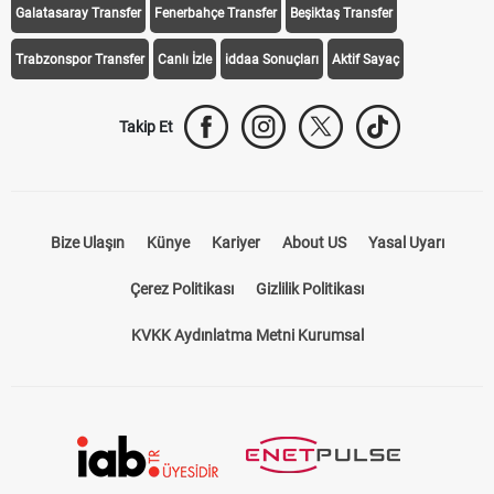
Galatasaray Transfer
Fenerbahçe Transfer
Beşiktaş Transfer
Trabzonspor Transfer
Canlı İzle
iddaa Sonuçları
Aktif Sayaç
Takip Et
Bize Ulaşın
Künye
Kariyer
About US
Yasal Uyarı
Çerez Politikası
Gizlilik Politikası
KVKK Aydınlatma Metni Kurumsal