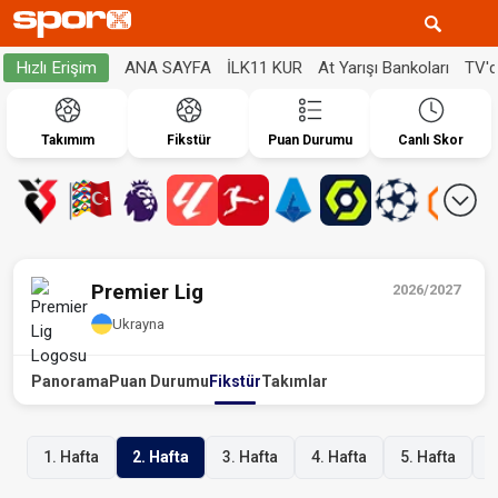
ANA SAYFA
İLK11 KUR
At Yarışı Bankoları
TV'
Hızlı Erişim
Takımım
Fikstür
Puan Durumu
Canlı Skor
Premier Lig
2026/2027
Ukrayna
Panorama
Puan Durumu
Fikstür
Takımlar
1. Hafta
2. Hafta
3. Hafta
4. Hafta
5. Hafta
6