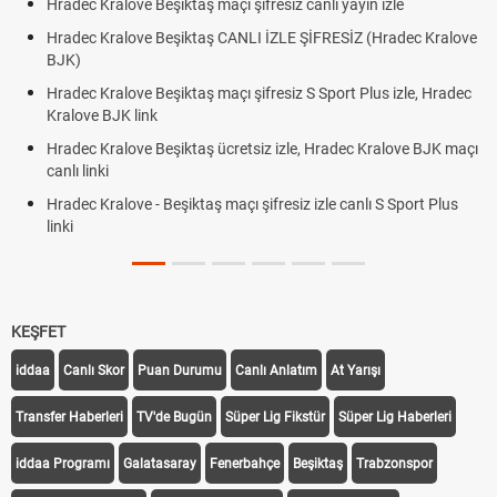
Hradec Kralove Beşiktaş maçı şifresiz canlı yayın izle
Hradec Kralove Beşiktaş CANLI İZLE ŞİFRESİZ (Hradec Kralove
BJK)
Hradec Kralove Beşiktaş maçı şifresiz S Sport Plus izle, Hradec
Kralove BJK link
Hradec Kralove Beşiktaş ücretsiz izle, Hradec Kralove BJK maçı
canlı linki
Hradec Kralove - Beşiktaş maçı şifresiz izle canlı S Sport Plus
linki
KEŞFET
iddaa
Canlı Skor
Puan Durumu
Canlı Anlatım
At Yarışı
Transfer Haberleri
TV'de Bugün
Süper Lig Fikstür
Süper Lig Haberleri
iddaa Programı
Galatasaray
Fenerbahçe
Beşiktaş
Trabzonspor