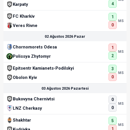
4
Karpaty
FC Kharkiv
1
MS
0
Veres Rivne
02 Ağustos 2026 Pazar
Chornomorets Odesa
1
MS
2
Polissya Zhytomyr
Epitsentr Kamianets-Podilskyi
3
MS
0
Obolon Kyiv
03 Ağustos 2026 Pazartesi
Bukovyna Chernivtsi
0
MS
0
LNZ Cherkasy
Shakhtar
5
MS
1
Kudrivka