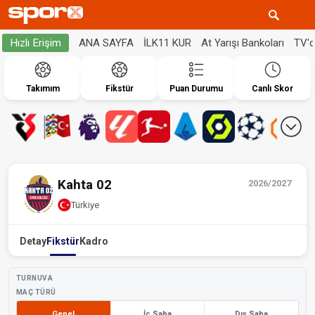
ANA SAYFA
İLK11 KUR
At Yarışı Bankoları
TV'
Hızlı Erişim
Takımım
Fikstür
Puan Durumu
Canlı Skor
Kahta 02
2026/2027
Türkiye
Detay
Fikstür
Kadro
TURNUVA
MAÇ TÜRÜ
Genel
İç Saha
Dış Saha