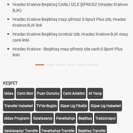
Hradec Kralove Beşiktaş CANLI İZLE ŞİFRESİZ (Hradec Kralove
BJK)
Hradec Kralove Beşiktaş maçı şifresiz S Sport Plus izle, Hradec
Kralove BJK link
Hradec Kralove Beşiktaş ücretsiz izle, Hradec Kralove BJK maçı
canlı linki
Hradec Kralove - Beşiktaş maçı şifresiz izle canlı S Sport Plus
linki
KEŞFET
iddaa
Canlı Skor
Puan Durumu
Canlı Anlatım
At Yarışı
Transfer Haberleri
TV'de Bugün
Süper Lig Fikstür
Süper Lig Haberleri
iddaa Programı
Galatasaray
Fenerbahçe
Beşiktaş
Trabzonspor
Galatasaray Transfer
Fenerbahçe Transfer
Beşiktaş Transfer