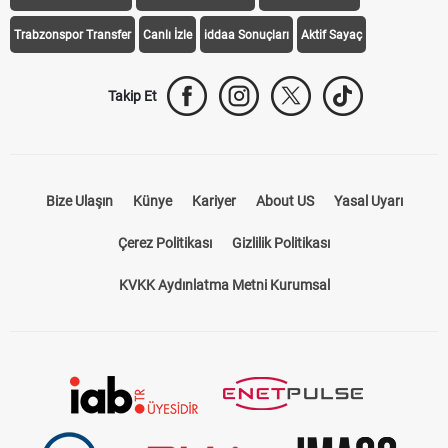
Trabzonspor Transfer
Canlı İzle
iddaa Sonuçları
Aktif Sayaç
Takip Et
Bize Ulaşın
Künye
Kariyer
About US
Yasal Uyarı
Çerez Politikası
Gizlilik Politikası
KVKK Aydınlatma Metni Kurumsal