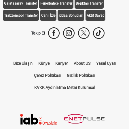
Galatasaray Transfer
Fenerbahçe Transfer
Beşiktaş Transfer
Trabzonspor Transfer
Canlı İzle
iddaa Sonuçları
Aktif Sayaç
Takip Et
Bize Ulaşın
Künye
Kariyer
About US
Yasal Uyarı
Çerez Politikası
Gizlilik Politikası
KVKK Aydınlatma Metni Kurumsal