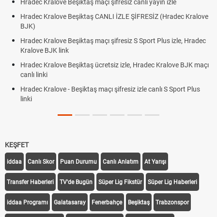
Hradec Kralove Beşiktaş maçı şifresiz canlı yayın izle
Hradec Kralove Beşiktaş CANLI İZLE ŞİFRESİZ (Hradec Kralove
BJK)
Hradec Kralove Beşiktaş maçı şifresiz S Sport Plus izle, Hradec
Kralove BJK link
Hradec Kralove Beşiktaş ücretsiz izle, Hradec Kralove BJK maçı
canlı linki
Hradec Kralove - Beşiktaş maçı şifresiz izle canlı S Sport Plus
linki
KEŞFET
iddaa
Canlı Skor
Puan Durumu
Canlı Anlatım
At Yarışı
Transfer Haberleri
TV'de Bugün
Süper Lig Fikstür
Süper Lig Haberleri
iddaa Programı
Galatasaray
Fenerbahçe
Beşiktaş
Trabzonspor