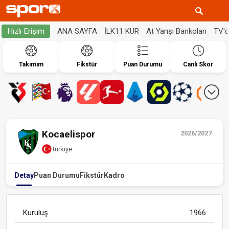
ANA SAYFA
İLK11 KUR
At Yarışı Bankoları
TV'
Hızlı Erişim
Takımım
Fikstür
Puan Durumu
Canlı Skor
Kocaelispor
2026/2027
Türkiye
Detay
Puan Durumu
Fikstür
Kadro
Kuruluş
1966