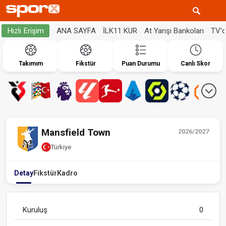
ANA SAYFA
İLK11 KUR
At Yarışı Bankoları
TV'
Hızlı Erişim
Takımım
Fikstür
Puan Durumu
Canlı Skor
Mansfield Town
2026/2027
Türkiye
Detay
Fikstür
Kadro
Kuruluş
0