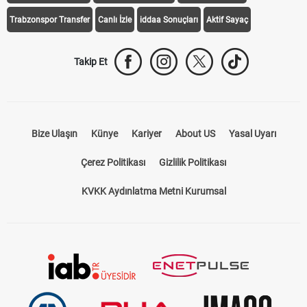
Trabzonspor Transfer
Canlı İzle
iddaa Sonuçları
Aktif Sayaç
Takip Et
Bize Ulaşın
Künye
Kariyer
About US
Yasal Uyarı
Çerez Politikası
Gizlilik Politikası
KVKK Aydınlatma Metni Kurumsal