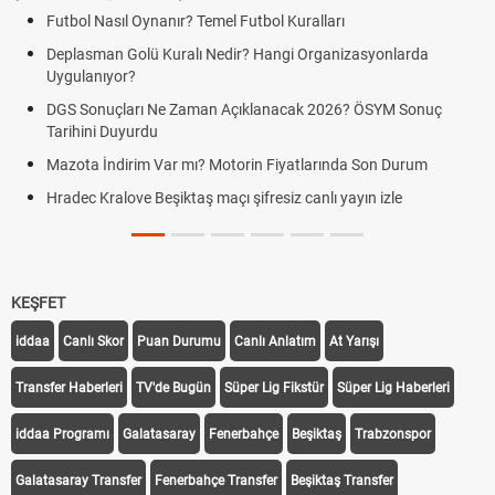
Futbol Nasıl Oynanır? Temel Futbol Kuralları
Deplasman Golü Kuralı Nedir? Hangi Organizasyonlarda
Uygulanıyor?
DGS Sonuçları Ne Zaman Açıklanacak 2026? ÖSYM Sonuç
Tarihini Duyurdu
Mazota İndirim Var mı? Motorin Fiyatlarında Son Durum
Hradec Kralove Beşiktaş maçı şifresiz canlı yayın izle
KEŞFET
iddaa
Canlı Skor
Puan Durumu
Canlı Anlatım
At Yarışı
Transfer Haberleri
TV'de Bugün
Süper Lig Fikstür
Süper Lig Haberleri
iddaa Programı
Galatasaray
Fenerbahçe
Beşiktaş
Trabzonspor
Galatasaray Transfer
Fenerbahçe Transfer
Beşiktaş Transfer