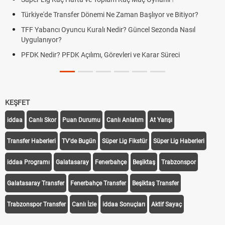
Türkiye'de Transfer Dönemi Ne Zaman Başlıyor ve Bitiyor?
TFF Yabancı Oyuncu Kuralı Nedir? Güncel Sezonda Nasıl
Uygulanıyor?
PFDK Nedir? PFDK Açılımı, Görevleri ve Karar Süreci
KEŞFET
iddaa
Canlı Skor
Puan Durumu
Canlı Anlatım
At Yarışı
Transfer Haberleri
TV'de Bugün
Süper Lig Fikstür
Süper Lig Haberleri
iddaa Programı
Galatasaray
Fenerbahçe
Beşiktaş
Trabzonspor
Galatasaray Transfer
Fenerbahçe Transfer
Beşiktaş Transfer
Trabzonspor Transfer
Canlı İzle
iddaa Sonuçları
Aktif Sayaç