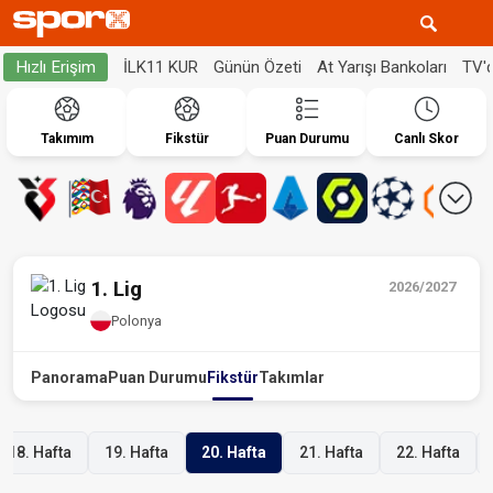
İLK11 KUR
Günün Özeti
At Yarışı Bankoları
TV'
Hızlı Erişim
Takımım
Fikstür
Puan Durumu
Canlı Skor
1. Lig
2026/2027
Polonya
Panorama
Puan Durumu
Fikstür
Takımlar
18. Hafta
19. Hafta
20. Hafta
21. Hafta
22. Hafta