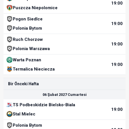
19:00
Puszcza Niepolomice
Pogon Siedlce
19:00
Polonia Bytom
Ruch Chorzow
19:00
Polonia Warszawa
Warta Poznan
19:00
Termalica Nieciecza
Bir Önceki Hafta
06 Şubat 2027 Cumartesi
TS Podbeskidzie Bielsko-Biala
19:00
Stal Mielec
Polonia Bytom