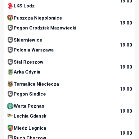
19:00
LKS Lodz
Puszcza Niepolomice
19:00
Pogon Grodzisk Mazowiecki
Skierniewice
19:00
Polonia Warszawa
Stal Rzeszow
19:00
Arka Gdynia
Termalica Nieciecza
19:00
Pogon Siedlce
Warta Poznan
19:00
Lechia Gdansk
Miedz Legnica
19:00
Ruch Chorzow