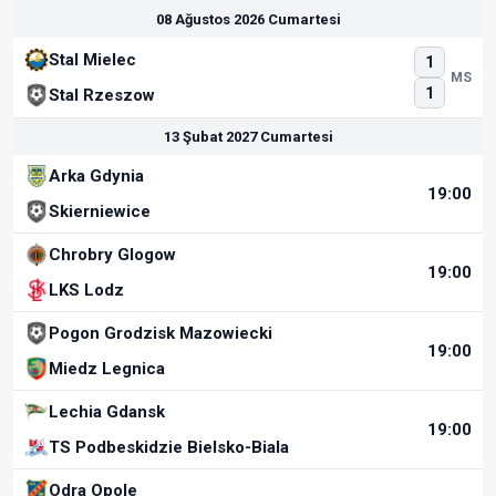
08 Ağustos 2026 Cumartesi
Stal Mielec
1
MS
1
Stal Rzeszow
13 Şubat 2027 Cumartesi
Arka Gdynia
19:00
Skierniewice
Chrobry Glogow
19:00
LKS Lodz
Pogon Grodzisk Mazowiecki
19:00
Miedz Legnica
Lechia Gdansk
19:00
TS Podbeskidzie Bielsko-Biala
Odra Opole