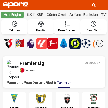
İLK11 KUR
Günün Özeti
At Yarışı Bankoları
TV'
Hızlı Erişim
Takımım
Fikstür
Puan Durumu
Canlı Skor
Premier Lig
2026/2027
Portekiz
Panorama
Puan Durumu
Fikstür
Takımlar