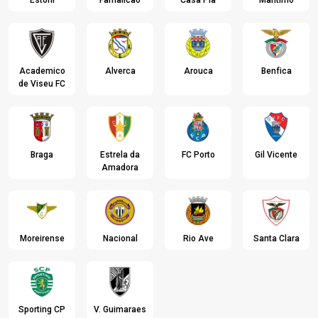
Estoril
Famalicao
Casa Pia
Maritimo
Academico
Alverca
Arouca
Benfica
de Viseu FC
Braga
Estrela da
FC Porto
Gil Vicente
Amadora
Moreirense
Nacional
Rio Ave
Santa Clara
Sporting CP
V. Guimaraes