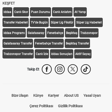
KEŞFET
iddaa
Canlı Skor
Puan Durumu
Canlı Anlatım
At Yarışı
Transfer Haberleri
TV'de Bugün
Süper Lig Fikstür
Süper Lig Haberleri
iddaa Programı
Galatasaray
Fenerbahçe
Beşiktaş
Trabzonspor
Galatasaray Transfer
Fenerbahçe Transfer
Beşiktaş Transfer
Trabzonspor Transfer
Canlı İzle
iddaa Sonuçları
Aktif Sayaç
Takip Et
Bize Ulaşın
Künye
Kariyer
About US
Yasal Uyarı
Çerez Politikası
Gizlilik Politikası