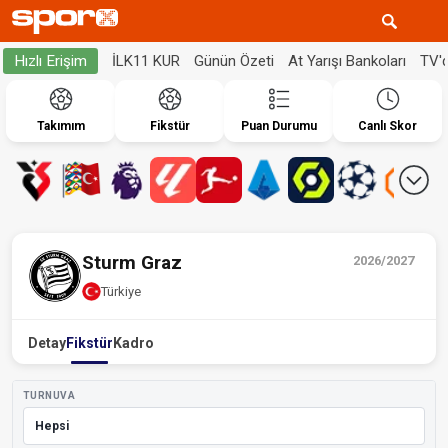
İLK11 KUR
Günün Özeti
At Yarışı Bankoları
TV'
Hızlı Erişim
Takımım
Fikstür
Puan Durumu
Canlı Skor
Sturm Graz
2026/2027
Türkiye
Detay
Fikstür
Kadro
TURNUVA