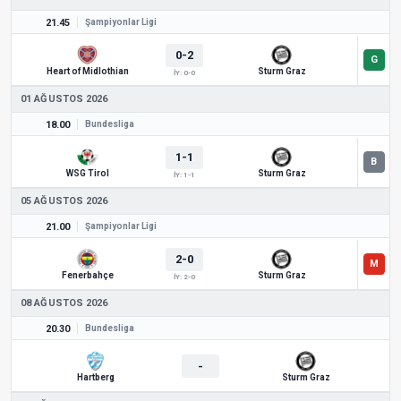
21.45
Şampiyonlar Ligi
0-2
Heart of Midlothian
Sturm Graz
İY: 0-0
01 AĞUSTOS 2026
18.00
Bundesliga
1-1
WSG Tirol
Sturm Graz
İY: 1-1
05 AĞUSTOS 2026
21.00
Şampiyonlar Ligi
2-0
Fenerbahçe
Sturm Graz
İY: 2-0
08 AĞUSTOS 2026
20.30
Bundesliga
-
Hartberg
Sturm Graz