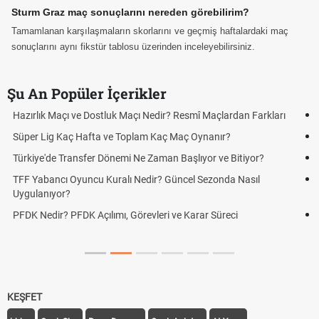
Sturm Graz maç sonuçlarını nereden görebilirim?
Tamamlanan karşılaşmaların skorlarını ve geçmiş haftalardaki maç
sonuçlarını aynı fikstür tablosu üzerinden inceleyebilirsiniz.
Şu An Popüler İçerikler
Puan Durumunda AG, OM ve Diğer Kısaltmalar Ne Anlama Gelir?
Skor Ne Demek? Sporda Skor ve Sonuç Kavramları
Futbol Nasıl Oynanır? Temel Futbol Kuralları
Deplasman Golü Kuralı Nedir? Hangi Organizasyonlarda
Uygulanıyor?
DGS Sonuçları Ne Zaman Açıklanacak 2026? ÖSYM Sonuç
Tarihini Duyurdu
KEŞFET