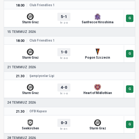
18.00
Club Friendlies 1
5-1
Sturm Graz
Sanfrecce Hiroshima
İY: 2-0
15 TEMMUZ 2026
18.00
Club Friendlies 1
1-0
Sturm Graz
Pogon Szczecin
İY: 0-0
21 TEMMUZ 2026
21.30
Şampiyonlar Ligi
4-0
Sturm Graz
Heart of Midlothian
İY: 1-0
24 TEMMUZ 2026
21.30
ÖFB Kupası
0-3
Seekirchen
Sturm Graz
İY: 0-1
28 TEMMUZ 2026