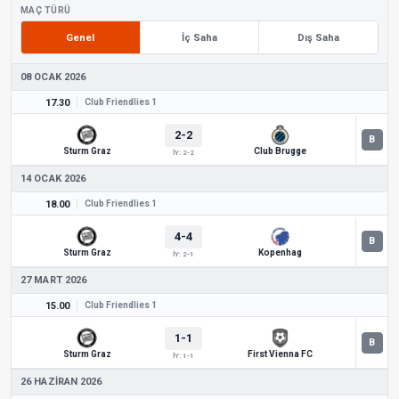
MAÇ TÜRÜ
Genel
İç Saha
Dış Saha
08 OCAK 2026
17.30
Club Friendlies 1
2-2
Sturm Graz
Club Brugge
İY: 2-2
14 OCAK 2026
18.00
Club Friendlies 1
4-4
Sturm Graz
Kopenhag
İY: 2-1
27 MART 2026
15.00
Club Friendlies 1
1-1
Sturm Graz
First Vienna FC
İY: 1-1
26 HAZIRAN 2026