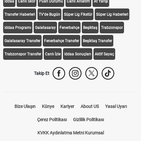
iddaa
Canlı Skor
Puan Durumu
Canlı Anlatım
At Yarışı
Transfer Haberleri
TV'de Bugün
Süper Lig Fikstür
Süper Lig Haberleri
iddaa Programı
Galatasaray
Fenerbahçe
Beşiktaş
Trabzonspor
Galatasaray Transfer
Fenerbahçe Transfer
Beşiktaş Transfer
Trabzonspor Transfer
Canlı İzle
iddaa Sonuçları
Aktif Sayaç
Takip Et
Bize Ulaşın
Künye
Kariyer
About US
Yasal Uyarı
Çerez Politikası
Gizlilik Politikası
KVKK Aydınlatma Metni Kurumsal