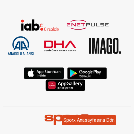
Sporx Anasayfasına Dön