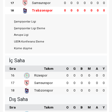
Samsunspor
0
0
0
0
0
0
0
17
Trabzonspor
0
0
0
0
0
0
0
18
Şampiyonlar Ligi
Şampiyonlar Ligi Eleme
Avrupa Ligi
UEFA Konferans Eleme
Küme düşme
İç Saha
Sıra
Takım
O
G
B
M
A
Y
16
Rizespor
0
0
0
0
0
0
17
Samsunspor
0
0
0
0
0
0
18
Trabzonspor
0
0
0
0
0
0
Dış Saha
Sıra
Takım
O
G
B
M
A
Y