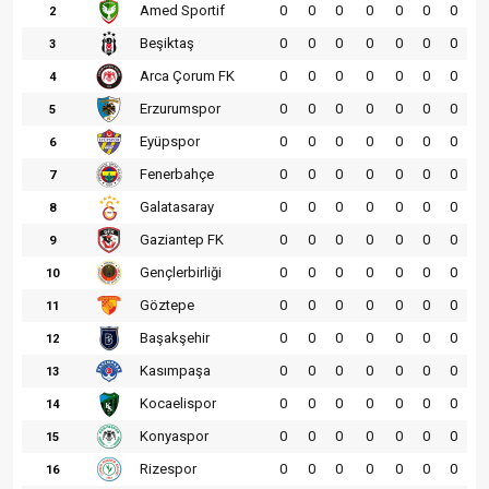
Amed Sportif
0
0
0
0
0
0
0
2
Beşiktaş
0
0
0
0
0
0
0
3
Arca Çorum FK
0
0
0
0
0
0
0
4
Erzurumspor
0
0
0
0
0
0
0
5
Eyüpspor
0
0
0
0
0
0
0
6
Fenerbahçe
0
0
0
0
0
0
0
7
Galatasaray
0
0
0
0
0
0
0
8
Gaziantep FK
0
0
0
0
0
0
0
9
Gençlerbirliği
0
0
0
0
0
0
0
10
Göztepe
0
0
0
0
0
0
0
11
Başakşehir
0
0
0
0
0
0
0
12
Kasımpaşa
0
0
0
0
0
0
0
13
Kocaelispor
0
0
0
0
0
0
0
14
Konyaspor
0
0
0
0
0
0
0
15
Rizespor
0
0
0
0
0
0
0
16