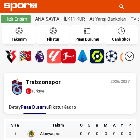
ANA SAYFA
İLK11 KUR
At Yarışı Bankoları
TV'
Hızlı Erişim
Takımım
Fikstür
Puan Durumu
Canlı Skor
Trabzonspor
2026/2027
Türkiye
Detay
Puan Durumu
Fikstür
Kadro
Sıra
Takım
O
G
B
M
A
Y
P
Alanyaspor
0
0
0
0
0
0
0
1