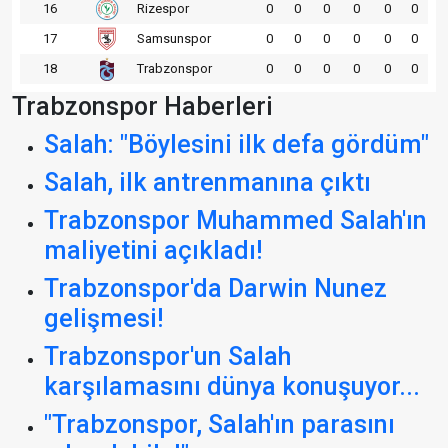
16
Rizespor
0
0
0
0
0
0
17
Samsunspor
0
0
0
0
0
0
18
Trabzonspor
0
0
0
0
0
0
Trabzonspor Haberleri
Salah: "Böylesini ilk defa gördüm"
Salah, ilk antrenmanına çıktı
Trabzonspor Muhammed Salah'ın
maliyetini açıkladı!
Trabzonspor'da Darwin Nunez
gelişmesi!
Trabzonspor'un Salah
karşılamasını dünya konuşuyor...
"Trabzonspor, Salah'ın parasını