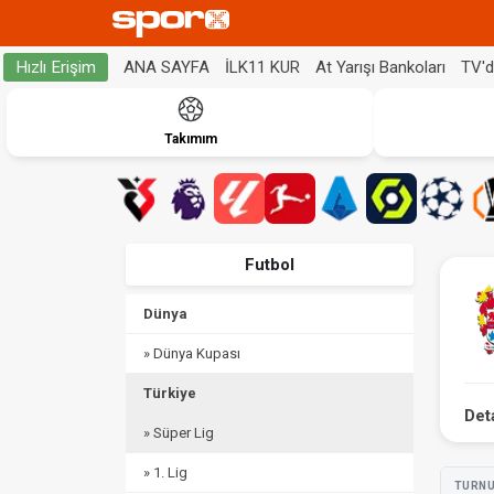
ANA SAYFA
İLK11 KUR
At Yarışı Bankoları
TV'
Hızlı Erişim
Takımım
Futbol
Dünya
» Dünya Kupası
Türkiye
Det
» Süper Lig
» 1. Lig
TURN