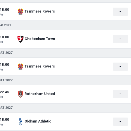
18.00
-
Tranmere Rovers
Lig
AK 2027
18.00
-
Cheltenham Town
Lig
BAT 2027
18.00
-
Tranmere Rovers
Lig
BAT 2027
22.45
-
Rotherham United
Lig
BAT 2027
18.00
-
Oldham Athletic
Lig