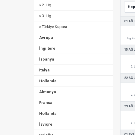
» 2. Lig
» 3. Lig
01 AĞ
» Türkiye Kupası
Avrupa
Lig K
İngiltere
15 AĞ
İspanya
2. 
İtalya
22 AĞ
Hollanda
Almanya
2. 
Fransa
29 AĞ
Hollanda
2. 
İsviçre
01 EYL