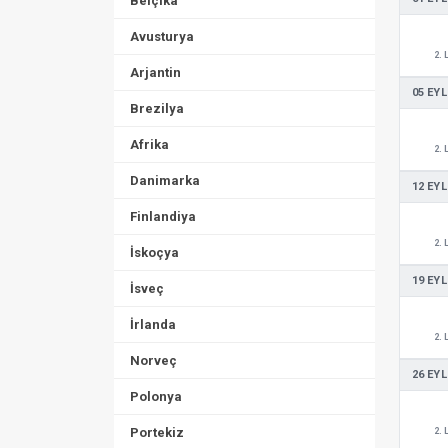
Belçika
Avusturya
2. 
Arjantin
05 EYL
Brezilya
Afrika
2. 
Danimarka
12 EYL
Finlandiya
2. 
İskoçya
19 EYL
İsveç
İrlanda
2. 
Norveç
26 EYL
Polonya
Portekiz
2. 