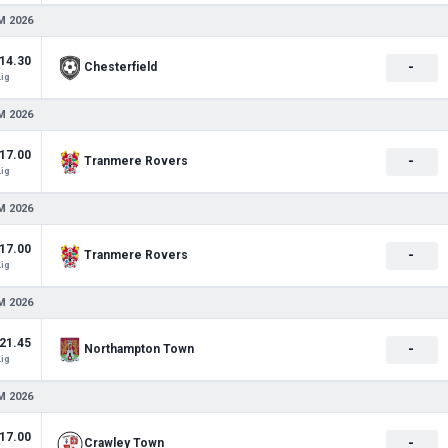
M 2026
14.30
-
Chesterfield
Lig
M 2026
17.00
-
Tranmere Rovers
Lig
M 2026
17.00
-
Tranmere Rovers
Lig
M 2026
21.45
-
Northampton Town
Lig
M 2026
17.00
-
Crawley Town