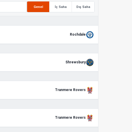
Genel
İç Saha
Dış Saha
Rochdale
Shrewsbury
Tranmere Rovers
Tranmere Rovers