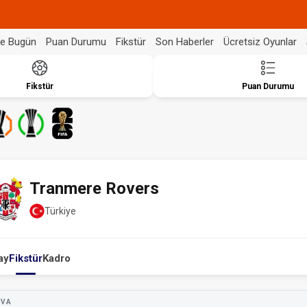
de Bugün
Puan Durumu
Fikstür
Son Haberler
Ücretsiz Oyunlar
Fikstür
Puan Durumu
Tranmere Rovers
Türkiye
ay
Fikstür
Kadro
UVA