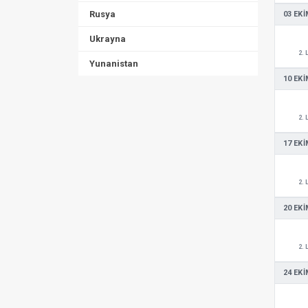
Rusya
03 EKI
Ukrayna
2. 
Yunanistan
10 EKI
2. 
17 EKI
2. 
20 EKI
2. 
24 EKI