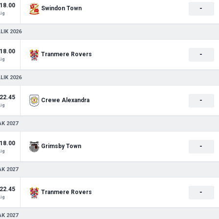
18.00
-
Swindon Town
Lig
LIK 2026
18.00
-
Tranmere Rovers
Lig
LIK 2026
22.45
-
Crewe Alexandra
Lig
AK 2027
18.00
-
Grimsby Town
Lig
AK 2027
22.45
-
Tranmere Rovers
Lig
AK 2027