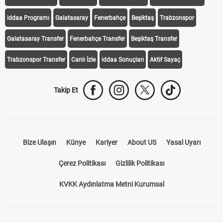
iddaa Programı
Galatasaray
Fenerbahçe
Beşiktaş
Trabzonspor
Galatasaray Transfer
Fenerbahçe Transfer
Beşiktaş Transfer
Trabzonspor Transfer
Canlı İzle
iddaa Sonuçları
Aktif Sayaç
Takip Et
Bize Ulaşın
Künye
Kariyer
About US
Yasal Uyarı
Çerez Politikası
Gizlilik Politikası
KVKK Aydınlatma Metni Kurumsal