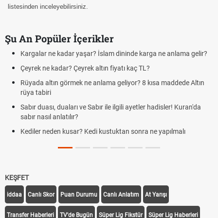
listesinden inceleyebilirsiniz.
Şu An Popüler İçerikler
Kargalar ne kadar yaşar? İslam dininde karga ne anlama gelir?
Çeyrek ne kadar? Çeyrek altın fiyatı kaç TL?
Rüyada altın görmek ne anlama geliyor? 8 kısa maddede Altın
rüya tabiri
Sabır duası, duaları ve Sabır ile ilgili ayetler hadisler! Kuran'da
sabır nasıl anlatılır?
Kediler neden kusar? Kedi kustuktan sonra ne yapılmalı
KEŞFET
iddaa
Canlı Skor
Puan Durumu
Canlı Anlatım
At Yarışı
Transfer Haberleri
TV'de Bugün
Süper Lig Fikstür
Süper Lig Haberleri