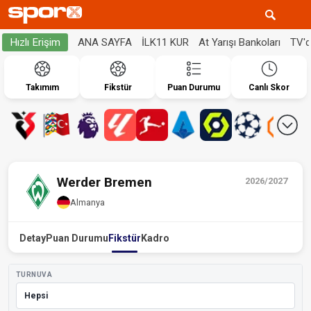
ANA SAYFA
İLK11 KUR
At Yarışı Bankoları
TV'
Hızlı Erişim
Takımım
Fikstür
Puan Durumu
Canlı Skor
Werder Bremen
2026/2027
Almanya
Detay
Puan Durumu
Fikstür
Kadro
TURNUVA