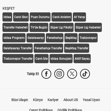
iddaa
Canlı Skor
Puan Durumu
Canlı Anlatım
At Yarışı
Transfer Haberleri
TV'de Bugün
Süper Lig Fikstür
Süper Lig Haberleri
iddaa Programı
Galatasaray
Fenerbahçe
Beşiktaş
Trabzonspor
Galatasaray Transfer
Fenerbahçe Transfer
Beşiktaş Transfer
Trabzonspor Transfer
Canlı İzle
iddaa Sonuçları
Aktif Sayaç
Takip Et
Bize Ulaşın
Künye
Kariyer
About US
Yasal Uyarı
Çerez Politikası
Gizlilik Politikası
KVKK Aydınlatma Metni Kurumsal