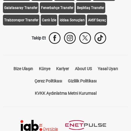
Galatasaray Transfer
Fenerbahçe Transfer
Beşiktaş Transfer
Trabzonspor Transfer
Canlı İzle
iddaa Sonuçları
Aktif Sayaç
Takip Et
Bize Ulaşın
Künye
Kariyer
About US
Yasal Uyarı
Çerez Politikası
Gizlilik Politikası
KVKK Aydınlatma Metni Kurumsal