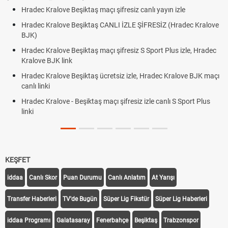
Hradec Kralove Beşiktaş maçı şifresiz canlı yayın izle
Hradec Kralove Beşiktaş CANLI İZLE ŞİFRESİZ (Hradec Kralove
BJK)
Hradec Kralove Beşiktaş maçı şifresiz S Sport Plus izle, Hradec
Kralove BJK link
Hradec Kralove Beşiktaş ücretsiz izle, Hradec Kralove BJK maçı
canlı linki
Hradec Kralove - Beşiktaş maçı şifresiz izle canlı S Sport Plus
linki
KEŞFET
iddaa
Canlı Skor
Puan Durumu
Canlı Anlatım
At Yarışı
Transfer Haberleri
TV'de Bugün
Süper Lig Fikstür
Süper Lig Haberleri
iddaa Programı
Galatasaray
Fenerbahçe
Beşiktaş
Trabzonspor