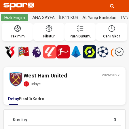
ANA SAYFA
İLK11 KUR
At Yarışı Bankoları
TV'
Hızlı Erişim
Takımım
Fikstür
Puan Durumu
Canlı Skor
West Ham United
2026/2027
Türkiye
Detay
Fikstür
Kadro
Kuruluş
0