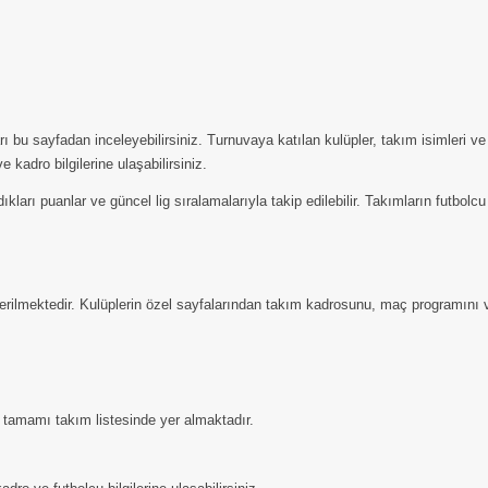
sayfadan inceleyebilirsiniz. Turnuvaya katılan kulüpler, takım isimleri ve lo
kadro bilgilerine ulaşabilirsiniz.
arı puanlar ve güncel lig sıralamalarıyla takip edilebilir. Takımların futbolcu k
rilmektedir. Kulüplerin özel sayfalarından takım kadrosunu, maç programını ve
tamamı takım listesinde yer almaktadır.