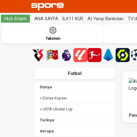
ANA SAYFA
İLK11 KUR
At Yarışı Bankoları
TV'
Hızlı Erişim
Takımım
Futbol
Dünya
» Dünya Kupası
» UEFA Uluslar Ligi
Pan
Türkiye
Avrupa