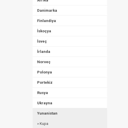
Afrika
Danimarka
Finlandiya
İskoçya
İsveç
İrlanda
Norveç
Polonya
Portekiz
Rusya
Ukrayna
Yunanistan
» Kupa