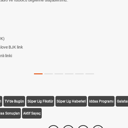
ro ve futbolcu bilgilerine ulaşabilirsiniz.
JK)
alove BJK link
ı linki
i
TV'de Bugün
Süper Lig Fikstür
Süper Lig Haberleri
iddaa Programı
Galata
daa Sonuçları
Aktif Sayaç