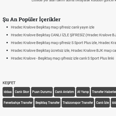
Listede yer alan takım adına tıklayarak kulübün güncel kad
Şu An Popüler İçerikler
Hradec Kralove Beşiktaş maçı şifresiz canlı yayın izle
Hradec Kralove Beşiktaş CANLI İZLE ŞİFRESİZ (Hradec Kralove B
Hradec Kralove Beşiktaş maçı şifresiz S Sport Plus izle, Hradec Kr
Hradec Kralove Beşiktaş ücretsiz izle, Hradec Kralove BJK maçı canl
Hradec Kralove - Beşiktaş maçı şifresiz izle canlı S Sport Plus linki
KEŞFET
iddaa
Canlı Skor
Puan Durumu
Canlı Anlatım
At Yarışı
Transfer Haberler
Fenerbahçe Transfer
Beşiktaş Transfer
Trabzonspor Transfer
Canlı İzle
id