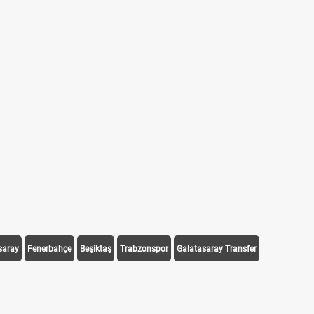
saray
Fenerbahçe
Beşiktaş
Trabzonspor
Galatasaray Transfer