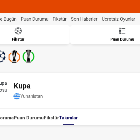
de Bugün
Puan Durumu
Fikstür
Son Haberler
Ücretsiz Oyunlar
Fikstür
Puan Durumu
Kupa
Yunanistan
orama
Puan Durumu
Fikstür
Takımlar