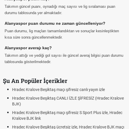
Takımın güncel puanı, oynadığı maç sayısı ve lig sıralaması puan
durumu tablosunda yer almaktadır.
Alanyaspor puan durumu ne zaman güncelleniyor?
Puan durumu, lig maçları tamamlandıktan ve sonuçlar kesinleştikten
kısa süre sonra güncellenmektedir.
Alanyaspor averajı kaç?
Takımın attığı ve yediği gol sayısı ile güncel averaj bilgisi puan durumu
tablosunda gösterilmektedir.
Şu An Popüler İçerikler
Hradec Kralove Beşiktaş maçı şifresiz canlı yayın izle
Hra
Hradec Kralove Beşiktaş CANLI İZLE ŞİFRESİZ (Hradec Kralove
Hra
BJK)
BJK
Hradec Kralove Beşiktaş maçı şifresiz S Sport Plus izle, Hradec
Tri
Kralove BJK link
Röv
Hradec Kralove Beşiktaş ücretsiz izle, Hradec Kralove BJK maçı