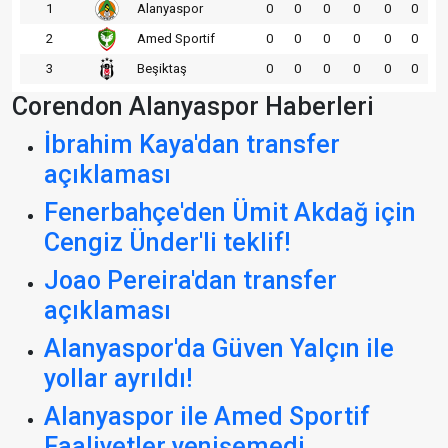
1
Alanyaspor
0
0
0
0
0
0
2
Amed Sportif
0
0
0
0
0
0
3
Beşiktaş
0
0
0
0
0
0
Corendon Alanyaspor Haberleri
İbrahim Kaya'dan transfer
açıklaması
Fenerbahçe'den Ümit Akdağ için
Cengiz Ünder'li teklif!
Joao Pereira'dan transfer
açıklaması
Alanyaspor'da Güven Yalçın ile
yollar ayrıldı!
Alanyaspor ile Amed Sportif
Faaliyetler yenişemedi