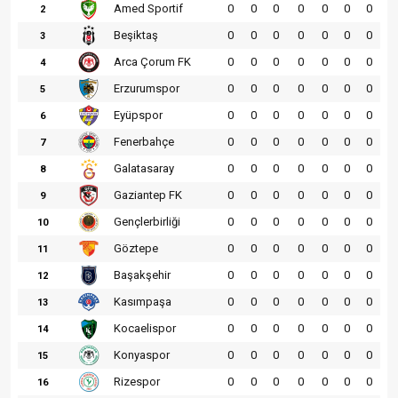
Amed Sportif
0
0
0
0
0
0
0
2
Beşiktaş
0
0
0
0
0
0
0
3
Arca Çorum FK
0
0
0
0
0
0
0
4
Erzurumspor
0
0
0
0
0
0
0
5
Eyüpspor
0
0
0
0
0
0
0
6
Fenerbahçe
0
0
0
0
0
0
0
7
Galatasaray
0
0
0
0
0
0
0
8
Gaziantep FK
0
0
0
0
0
0
0
9
Gençlerbirliği
0
0
0
0
0
0
0
10
Göztepe
0
0
0
0
0
0
0
11
Başakşehir
0
0
0
0
0
0
0
12
Kasımpaşa
0
0
0
0
0
0
0
13
Kocaelispor
0
0
0
0
0
0
0
14
Konyaspor
0
0
0
0
0
0
0
15
Rizespor
0
0
0
0
0
0
0
16