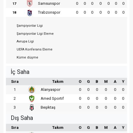
Samsunspor
0
0
0
0
0
0
0
17
Trabzonspor
0
0
0
0
0
0
0
18
Şampiyonlar Ligi
Şampiyonlar Ligi Eleme
Avrupa Ligi
UEFA Konferans Eleme
Küme düşme
İç Saha
Sıra
Takım
O
G
B
M
A
Y
1
Alanyaspor
0
0
0
0
0
0
2
Amed Sportif
0
0
0
0
0
0
3
Beşiktaş
0
0
0
0
0
0
Dış Saha
Sıra
Takım
O
G
B
M
A
Y