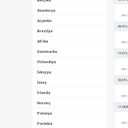
Belçika
Avusturya
TFF 1
Arjantin
06 EYL
Brezilya
Afrika
TFF 1
Danimarka
12 EYL
Finlandiya
TFF 1
İskoçya
20 EYL
İsveç
İrlanda
TFF 1
Norveç
11 EKI
Polonya
Portekiz
TFF 1