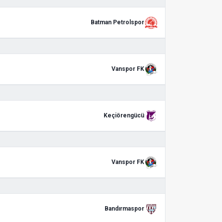
Batman Petrolspor
Vanspor FK
Keçiörengücü
Vanspor FK
Bandırmaspor