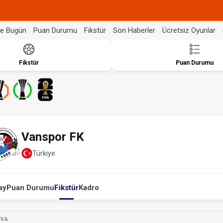
de Bugün
Puan Durumu
Fikstür
Son Haberler
Ücretsiz Oyunlar
Fikstür
Puan Durumu
Vanspor FK
Türkiye
ay
Puan Durumu
Fikstür
Kadro
UVA