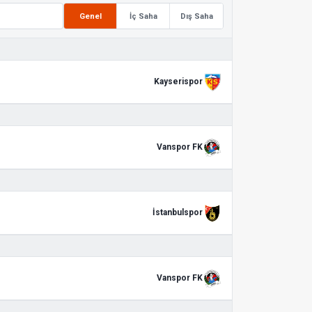
Genel
İç Saha
Dış Saha
Kayserispor
Vanspor FK
İstanbulspor
Vanspor FK