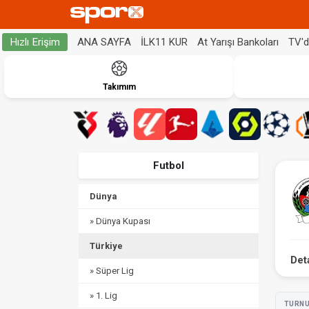
ANA SAYFA
İLK11 KUR
At Yarışı Bankoları
TV'
Hızlı Erişim
Takımım
Futbol
Dünya
» Dünya Kupası
Türkiye
Det
» Süper Lig
» 1. Lig
TURN