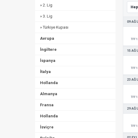
» 2. Lig
» 3. Lig
09 AĞ
» Türkiye Kupası
Avrupa
TFF 1
İngiltere
15 AĞ
İspanya
TFF 1
İtalya
23 AĞ
Hollanda
Almanya
TFF 1
Fransa
29 AĞ
Hollanda
TFF 1
İsviçre
02 EYL