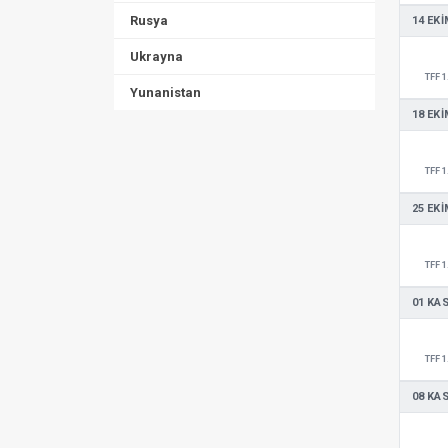
Rusya
14 EKI
Ukrayna
TFF 1
Yunanistan
18 EKI
TFF 1
25 EKI
TFF 1
01 KA
TFF 1
08 KA