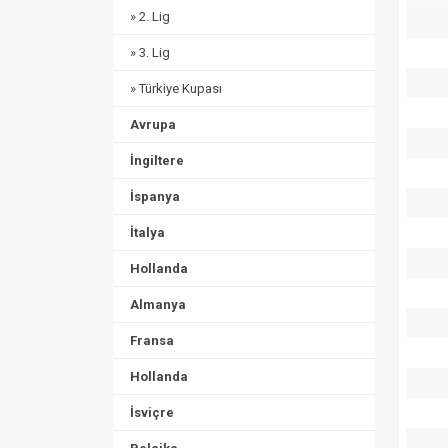
» 2. Lig
» 3. Lig
» Türkiye Kupası
Avrupa
İngiltere
İspanya
İtalya
Hollanda
Almanya
Fransa
Hollanda
İsviçre