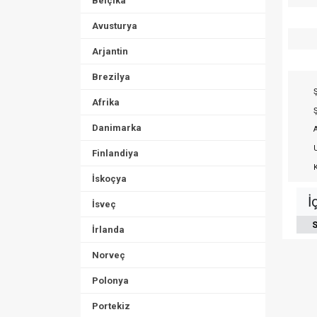
Belçika
Avusturya
Arjantin
Brezilya
Ş
Afrika
Ş
Danimarka
A
U
Finlandiya
K
İskoçya
İ
İsveç
S
İrlanda
Norveç
Polonya
Portekiz