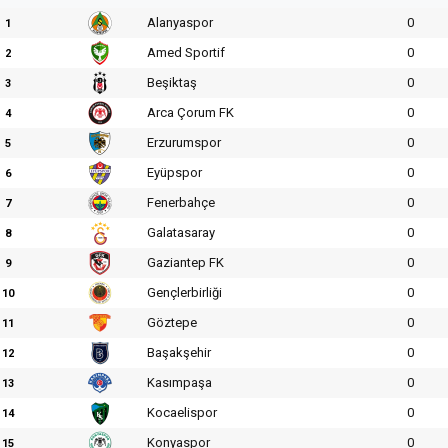
Alanyaspor
0
1
Amed Sportif
0
2
Beşiktaş
0
3
Arca Çorum FK
0
4
Erzurumspor
0
5
Eyüpspor
0
6
Fenerbahçe
0
7
Galatasaray
0
8
Gaziantep FK
0
9
Gençlerbirliği
0
10
Göztepe
0
11
Başakşehir
0
12
Kasımpaşa
0
13
Kocaelispor
0
14
Konyaspor
0
15