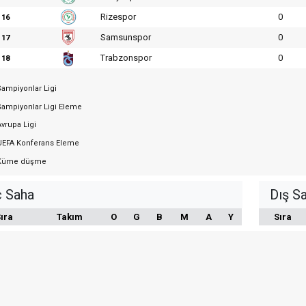
Rizespor
0
16
Samsunspor
0
17
Trabzonspor
0
18
ampiyonlar Ligi
ampiyonlar Ligi Eleme
vrupa Ligi
EFA Konferans Eleme
üme düşme
ç Saha
Dış S
ıra
Takım
O
G
B
M
A
Y
Sıra