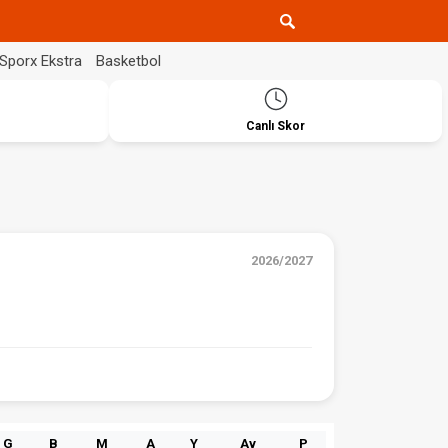
Sporx Ekstra
Basketbol
Canlı Skor
2026/2027
G
B
M
A
Y
Av
P