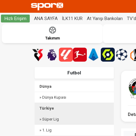
ANA SAYFA
İLK11 KUR
At Yarışı Bankoları
TV'
Hızlı Erişim
Takımım
Futbol
Dünya
» Dünya Kupası
Türkiye
Det
» Süper Lig
» 1. Lig