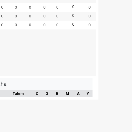
0
0
0
0
0
0
0
0
0
0
0
0
0
0
0
0
0
0
0
0
0
aha
Takım
O
G
B
M
A
Y