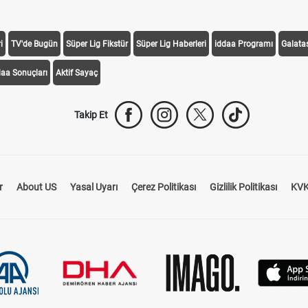
i
TV'de Bugün
Süper Lig Fikstür
Süper Lig Haberleri
iddaa Programı
Galata
daa Sonuçları
Aktif Sayaç
Takip Et
r
About US
Yasal Uyarı
Çerez Politikası
Gizlilik Politikası
KVK