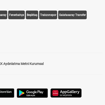
saray
Fenerbahçe
Beşiktaş
Trabzonspor
Galatasaray Transfer
K Aydınlatma Metni Kurumsal