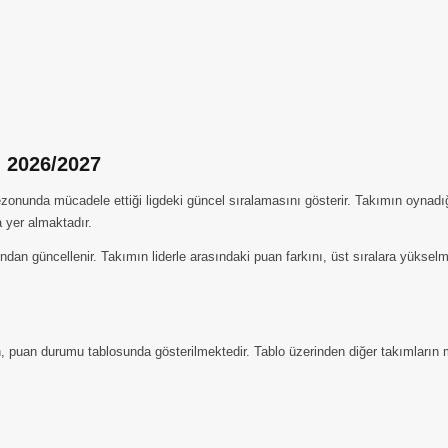
 2026/2027
unda mücadele ettiği ligdeki güncel sıralamasını gösterir. Takımın oynadığı 
a yer almaktadır.
dan güncellenir. Takımın liderle arasındaki puan farkını, üst sıralara yüksel
, puan durumu tablosunda gösterilmektedir. Tablo üzerinden diğer takımların ma