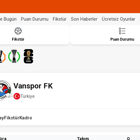
de Bugün
Puan Durumu
Fikstür
Son Haberler
Ücretsiz Oyunlar
Fikstür
Puan Durumu
Vanspor FK
Türkiye
ay
Fikstür
Kadro
Sıra
Takım
O