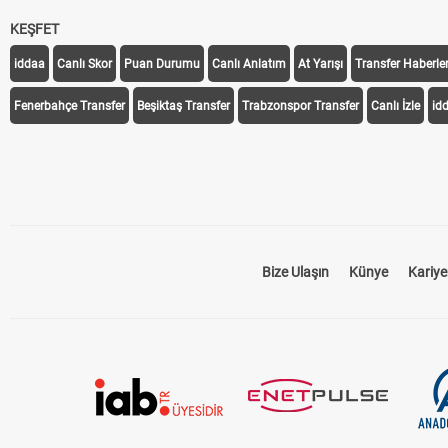
KEŞFET
iddaa
Canlı Skor
Puan Durumu
Canlı Anlatım
At Yarışı
Transfer Haberler
Fenerbahçe Transfer
Beşiktaş Transfer
Trabzonspor Transfer
Canlı İzle
id
Bize Ulaşın
Künye
Kariye