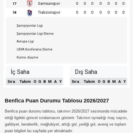
Samsunspor
0
0
0
0
0
0
0
17
Trabzonspor
0
0
0
0
0
0
0
18
Şampiyonlar Ligi
Şampiyonlar Ligi Eleme
Avrupa Ligi
UEFA Konferans Eleme
Küme düşme
İç Saha
Dış Saha
Sıra
Takım
O
G
B
M
A
Y
Sıra
Takım
O
G
B
M
A
Y
Benfica Puan Durumu Tablosu 2026/2027
Benfica puan durumu tablosu, takımın 2026/2027 sezonunda mücadele
ettiği ligdeki güncel sıralamasını gösterir. Takımın oynadığı maç sayısı,
galibiyet, beraberlik, mağlubiyet, attığı gol, yediği gol, averaj ve toplam
puan bilgileri bu sayfada yer almaktadır.