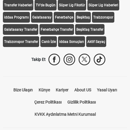
Transfer Haberleri
TV'de Bugün
Süper Lig Fikstür
Süper Lig Haberleri
iddaa Programı
Galatasaray
Fenerbahçe
Beşiktaş
Trabzonspor
Galatasaray Transfer
Fenerbahçe Transfer
Beşiktaş Transfer
Trabzonspor Transfer
Canlı İzle
iddaa Sonuçları
Aktif Sayaç
Takip Et
Bize Ulaşın
Künye
Kariyer
About US
Yasal Uyarı
Çerez Politikası
Gizlilik Politikası
KVKK Aydınlatma Metni Kurumsal