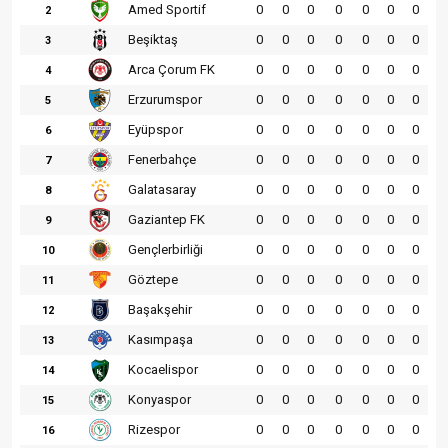
Amed Sportif
0
0
0
0
0
0
0
2
Beşiktaş
0
0
0
0
0
0
0
3
Arca Çorum FK
0
0
0
0
0
0
0
4
Erzurumspor
0
0
0
0
0
0
0
5
Eyüpspor
0
0
0
0
0
0
0
6
Fenerbahçe
0
0
0
0
0
0
0
7
Galatasaray
0
0
0
0
0
0
0
8
Gaziantep FK
0
0
0
0
0
0
0
9
Gençlerbirliği
0
0
0
0
0
0
0
10
Göztepe
0
0
0
0
0
0
0
11
Başakşehir
0
0
0
0
0
0
0
12
Kasımpaşa
0
0
0
0
0
0
0
13
Kocaelispor
0
0
0
0
0
0
0
14
Konyaspor
0
0
0
0
0
0
0
15
Rizespor
0
0
0
0
0
0
0
16