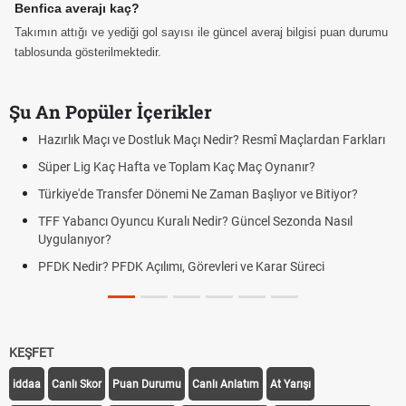
Benfica averajı kaç?
Takımın attığı ve yediği gol sayısı ile güncel averaj bilgisi puan durumu
tablosunda gösterilmektedir.
Şu An Popüler İçerikler
Hazırlık Maçı ve Dostluk Maçı Nedir? Resmî Maçlardan Farkları
Süper Lig Kaç Hafta ve Toplam Kaç Maç Oynanır?
Türkiye'de Transfer Dönemi Ne Zaman Başlıyor ve Bitiyor?
TFF Yabancı Oyuncu Kuralı Nedir? Güncel Sezonda Nasıl
Uygulanıyor?
PFDK Nedir? PFDK Açılımı, Görevleri ve Karar Süreci
KEŞFET
iddaa
Canlı Skor
Puan Durumu
Canlı Anlatım
At Yarışı