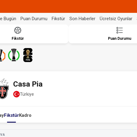
de Bugün
Puan Durumu
Fikstür
Son Haberler
Ücretsiz Oyunlar
Fikstür
Puan Durumu
Casa Pia
Türkiye
ay
Fikstür
Kadro
UVA