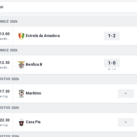
MMUZ 2026
13.00
1-2
Estrela da Amadora
Club Friendlies 1
MMUZ 2026
1-0
12.30
Benfica B
Club Friendlies 1
İY: 1-0
USTOS 2026
17.30
-
Maritimo
r Lig
USTOS 2026
22.30
-
Casa Pia
r Lig
USTOS 2026