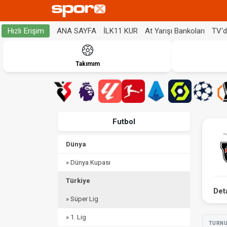
ANA SAYFA
İLK11 KUR
At Yarışı Bankoları
TV'
Hızlı Erişim
Takımım
Futbol
Dünya
» Dünya Kupası
Türkiye
Det
» Süper Lig
» 1. Lig
TURN