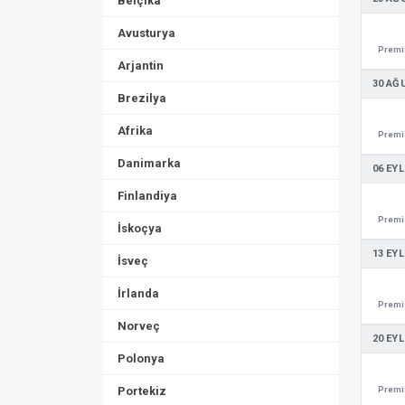
Belçika
Avusturya
Premie
Arjantin
30 AĞ
Brezilya
Afrika
Premie
Danimarka
06 EYL
Finlandiya
Premie
İskoçya
13 EYL
İsveç
İrlanda
Premie
Norveç
20 EYL
Polonya
Portekiz
Premie