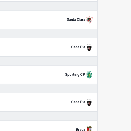
Santa Clara
Casa Pia
Sporting CP
Casa Pia
Braga