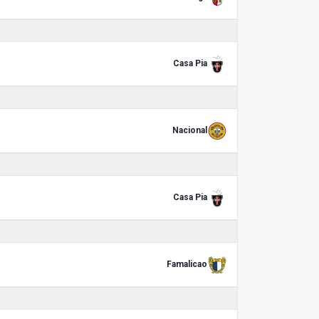
Casa Pia
Nacional
Casa Pia
Famalicao