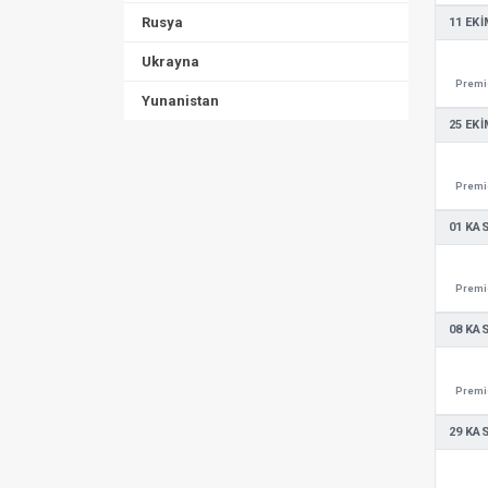
Rusya
11 EKI
Ukrayna
Premie
Yunanistan
25 EKI
Premie
01 KA
Premie
08 KA
Premie
29 KA