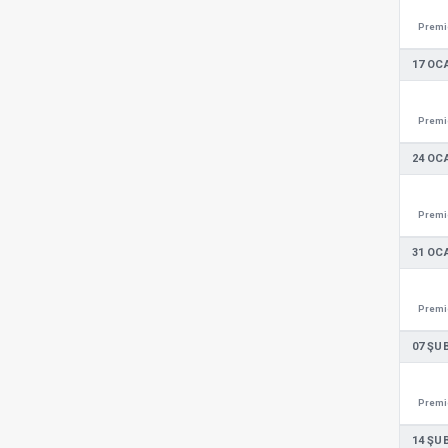
Premie
17 OC
Premie
24 OC
Premie
31 OC
Premie
07 ŞU
Premie
14 ŞU