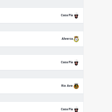
Casa Pia
Alverca
Casa Pia
Rio Ave
Casa Pia