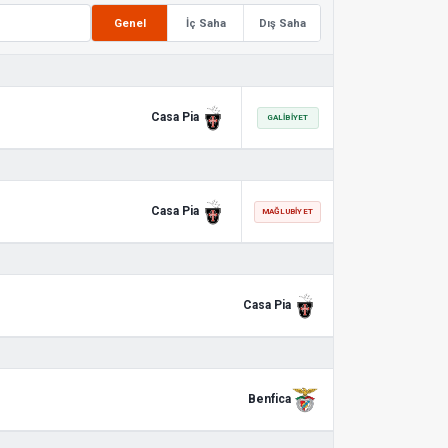
Genel
İç Saha
Dış Saha
Casa Pia
GALIBIYET
Casa Pia
MAĞLUBIYET
Casa Pia
Benfica