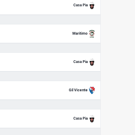
Casa Pia
Maritimo
Casa Pia
Gil Vicente
Casa Pia