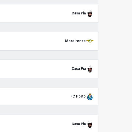
Casa Pia
Moreirense
Casa Pia
FC Porto
Casa Pia