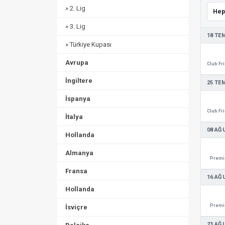
» 2. Lig
» 3. Lig
18 TE
» Türkiye Kupası
Avrupa
İngiltere
25 TE
İspanya
İtalya
08 AĞ
Hollanda
Almanya
Premie
Fransa
16 AĞ
Hollanda
Premie
İsviçre
23 AĞ