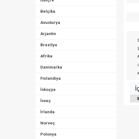
İsviçre
Belçika
Avusturya
Arjantin
Ş
Brezilya
Ş
Afrika
A
U
Danimarka
K
Finlandiya
İ
İskoçya
S
İsveç
İrlanda
Norveç
Polonya