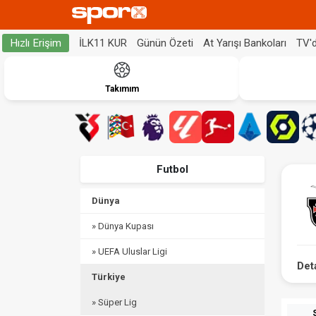
İLK11 KUR
Günün Özeti
At Yarışı Bankoları
TV'
Hızlı Erişim
Takımım
Futbol
Dünya
» Dünya Kupası
» UEFA Uluslar Ligi
Det
Türkiye
» Süper Lig