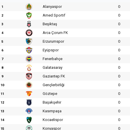
Alanyaspor
0
1
Amed Sportif
0
2
Beşiktaş
0
3
Arca Çorum FK
0
4
Erzurumspor
0
5
Eyüpspor
0
6
Fenerbahçe
0
7
Galatasaray
0
8
Gaziantep FK
0
9
Gençlerbirliği
0
10
Göztepe
0
11
Başakşehir
0
12
Kasımpaşa
0
13
Kocaelispor
0
14
Konyaspor
0
15