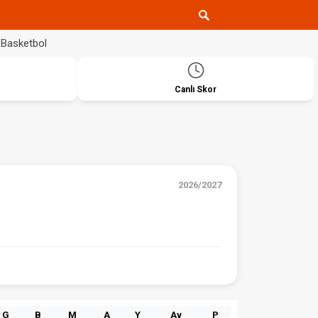
Basketbol
Canlı Skor
2026/2027
G
B
M
A
Y
Av
P