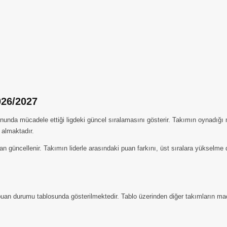
026/2027
da mücadele ettiği ligdeki güncel sıralamasını gösterir. Takımın oynadığı maç
 almaktadır.
n güncellenir. Takımın liderle arasındaki puan farkını, üst sıralara yükselme
uan durumu tablosunda gösterilmektedir. Tablo üzerinden diğer takımların maç, 