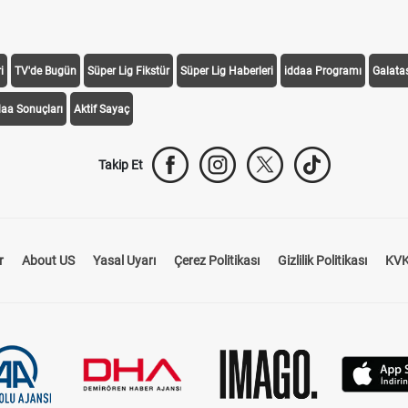
i
TV'de Bugün
Süper Lig Fikstür
Süper Lig Haberleri
iddaa Programı
Galata
daa Sonuçları
Aktif Sayaç
Takip Et
r
About US
Yasal Uyarı
Çerez Politikası
Gizlilik Politikası
KVK