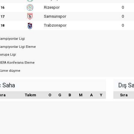
Rizespor
0
16
Samsunspor
0
17
Trabzonspor
0
18
ampiyonlar Ligi
ampiyonlar Ligi Eleme
vrupa Ligi
EFA Konferans Eleme
üme düşme
ç Saha
Dış S
ıra
Takım
O
G
B
M
A
Y
Sıra