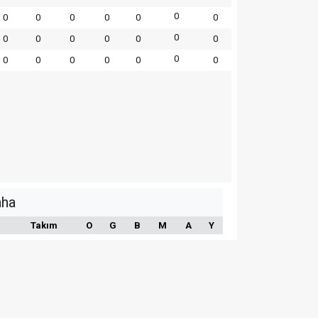
0
0
0
0
0
0
0
0
0
0
0
0
0
0
0
0
0
0
0
0
0
aha
Takım
O
G
B
M
A
Y