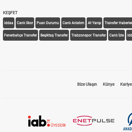
KEŞFET
iddaa
Canlı Skor
Puan Durumu
Canlı Anlatım
At Yarışı
Transfer Haberler
Fenerbahçe Transfer
Beşiktaş Transfer
Trabzonspor Transfer
Canlı İzle
id
Bize Ulaşın
Künye
Kariye