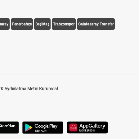
saray
Fenerbahçe
Beşiktaş
Trabzonspor
Galatasaray Transfer
K Aydınlatma Metni Kurumsal