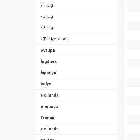
» 1. Lig
» 2. Lig
» 3. Lig
» Türkiye Kupası
Avrupa
İngiltere
İspanya
İtalya
Hollanda
Almanya
Fransa
Hollanda