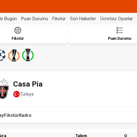
de Bugün
Puan Durumu
Fikstür
Son Haberler
Ücretsiz Oyunlar
Fikstür
Puan Durumu
Casa Pia
Türkiye
ay
Fikstür
Kadro
Sıra
Takım
O