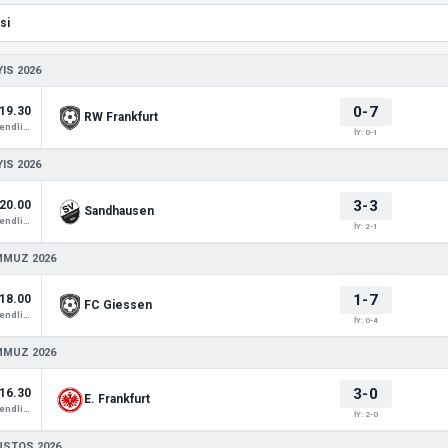
IS 2026
0-7
19.30
RW Frankfurt
Club Friendlies 1
İY: 0-1
IS 2026
3-3
20.00
Sandhausen
Club Friendlies 1
İY: 2-1
MMUZ 2026
1-7
18.00
FC Giessen
Club Friendlies 1
İY: 0-4
MMUZ 2026
3-0
16.30
E. Frankfurt
Club Friendlies 1
İY: 2-0
USTOS 2026