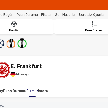
de Bugün
Puan Durumu
Fikstür
Son Haberler
Ücretsiz Oyunlar
Fikstür
Puan Durumu
E. Frankfurt
Almanya
ay
Puan Durumu
Fikstür
Kadro
UVA