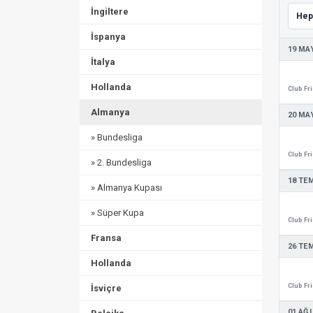
İngiltere
İspanya
19 MAY
İtalya
Hollanda
Almanya
20 MAY
» Bundesliga
» 2. Bundesliga
18 TE
» Almanya Kupası
» Süper Kupa
Fransa
26 TE
Hollanda
İsviçre
01 AĞ