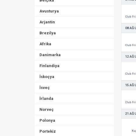
Belçika
Avusturya
Arjantin
08 AĞ
Brezilya
Afrika
Danimarka
12 AĞ
Finlandiya
İskoçya
15 AĞ
İsveç
İrlanda
Norveç
21 AĞ
Polonya
Portekiz
Ku