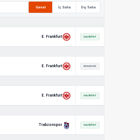
Genel
İç Saha
Dış Saha
E. Frankfurt
GALIBIYET
E. Frankfurt
BERABERE
E. Frankfurt
GALIBIYET
Trabzonspor
GALIBIYET