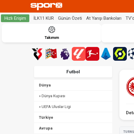
İLK11 KUR
Günün Özeti
At Yarışı Bankoları
TV'
Hızlı Erişim
Takımım
Futbol
Dünya
» Dünya Kupası
» UEFA Uluslar Ligi
Det
Türkiye
Avrupa
TURN