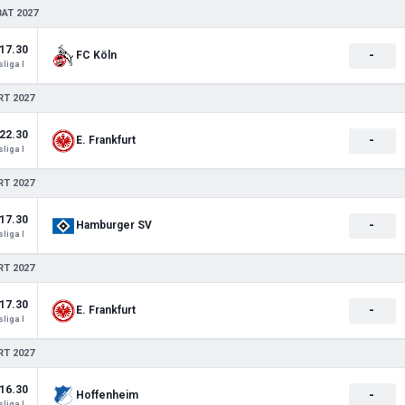
BAT 2027
17.30
-
FC Köln
liga I
RT 2027
22.30
-
E. Frankfurt
liga I
RT 2027
17.30
-
Hamburger SV
liga I
RT 2027
17.30
-
E. Frankfurt
liga I
RT 2027
16.30
-
Hoffenheim
liga I