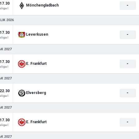
17.30
-
Mönchengladbach
liga I
LIK 2026
17.30
-
Leverkusen
liga I
AK 2027
17.30
-
E. Frankfurt
liga I
AK 2027
22.30
-
Elversberg
liga I
AK 2027
17.30
-
E. Frankfurt
liga I
AK 2027