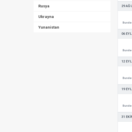
Rusya
29 AĞ
Ukrayna
Bundes
Yunanistan
06 EYL
Bundes
12 EYL
Bundes
19 EYL
Bundes
31 EKI