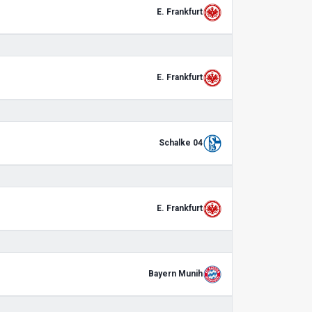
E. Frankfurt
E. Frankfurt
Schalke 04
E. Frankfurt
Bayern Munih