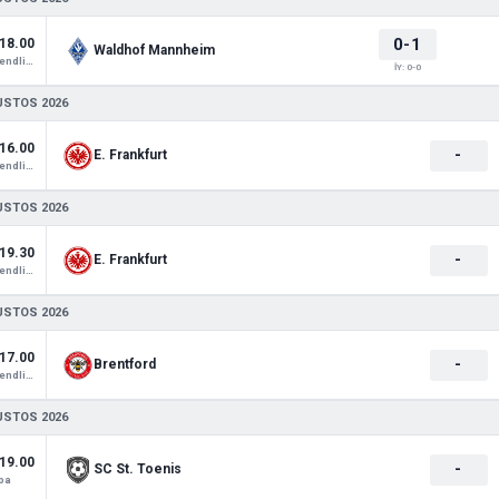
0-1
18.00
Waldhof Mannheim
Club Friendlies 1
İY: 0-0
USTOS 2026
16.00
-
E. Frankfurt
Club Friendlies 1
USTOS 2026
19.30
-
E. Frankfurt
Club Friendlies 1
USTOS 2026
17.00
-
Brentford
Club Friendlies 1
USTOS 2026
19.00
-
SC St. Toenis
pa