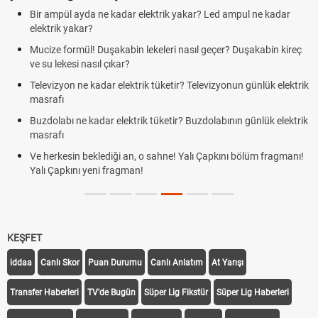
Bir ampül ayda ne kadar elektrik yakar? Led ampul ne kadar
elektrik yakar?
Mucize formül! Duşakabin lekeleri nasıl geçer? Duşakabin kireç
ve su lekesi nasıl çıkar?
Televizyon ne kadar elektrik tüketir? Televizyonun günlük elektrik
masrafı
Buzdolabı ne kadar elektrik tüketir? Buzdolabının günlük elektrik
masrafı
Ve herkesin beklediği an, o sahne! Yalı Çapkını bölüm fragmanı!
Yalı Çapkını yeni fragman!
KEŞFET
iddaa
Canlı Skor
Puan Durumu
Canlı Anlatım
At Yarışı
Transfer Haberleri
TV'de Bugün
Süper Lig Fikstür
Süper Lig Haberleri