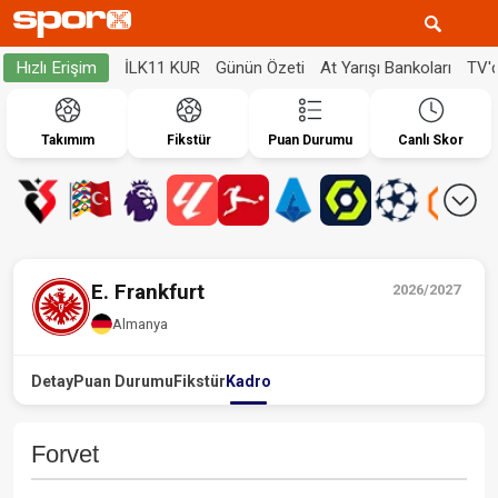
İLK11 KUR
Günün Özeti
At Yarışı Bankoları
TV'
Hızlı Erişim
Takımım
Fikstür
Puan Durumu
Canlı Skor
E. Frankfurt
2026/2027
Almanya
Detay
Puan Durumu
Fikstür
Kadro
Forvet