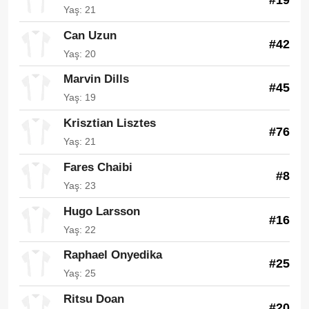
Yaş: 21
Can Uzun
#42
Yaş: 20
Marvin Dills
#45
Yaş: 19
Krisztian Lisztes
#76
Yaş: 21
Fares Chaibi
#8
Yaş: 23
Hugo Larsson
#16
Yaş: 22
Raphael Onyedika
#25
Yaş: 25
Ritsu Doan
#20