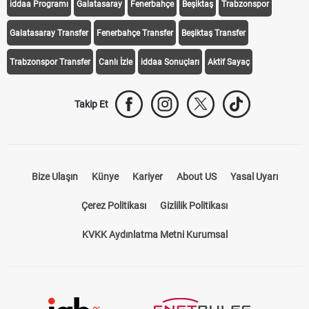
iddaa Programı
Galatasaray
Fenerbahçe
Beşiktaş
Trabzonspor
Galatasaray Transfer
Fenerbahçe Transfer
Beşiktaş Transfer
Trabzonspor Transfer
Canlı İzle
iddaa Sonuçları
Aktif Sayaç
Takip Et
Bize Ulaşın
Künye
Kariyer
About US
Yasal Uyarı
Çerez Politikası
Gizlilik Politikası
KVKK Aydınlatma Metni Kurumsal