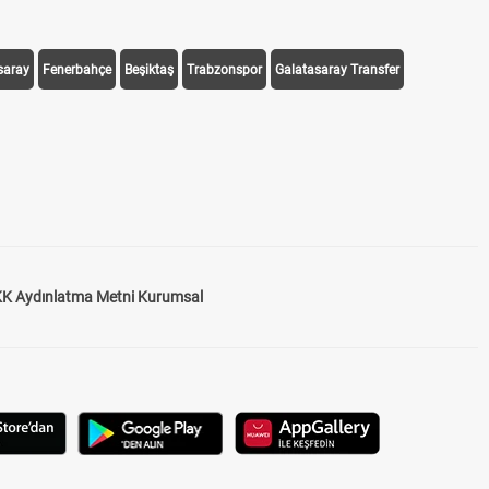
saray
Fenerbahçe
Beşiktaş
Trabzonspor
Galatasaray Transfer
K Aydınlatma Metni Kurumsal