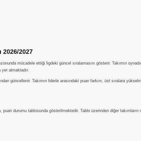
u 2026/2027
nunda mücadele ettiği ligdeki güncel sıralamasını gösterir. Takımın oynadığı 
a yer almaktadır.
ından güncellenir. Takımın liderle arasındaki puan farkını, üst sıralara yükse
n, puan durumu tablosunda gösterilmektedir. Tablo üzerinden diğer takımların m