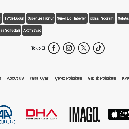
i
TV'de Bugün
Süper Lig Fikstür
Süper Lig Haberleri
iddaa Programı
Galata
daa Sonuçları
Aktif Sayaç
Takip Et
r
About US
Yasal Uyarı
Çerez Politikası
Gizlilik Politikası
KVK