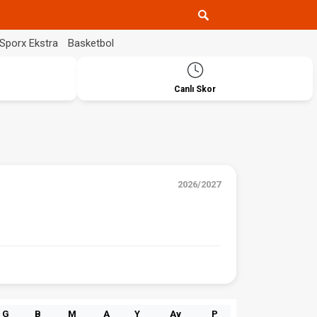
Sporx Ekstra
Basketbol
Canlı Skor
2026/2027
G
B
M
A
Y
Av
P