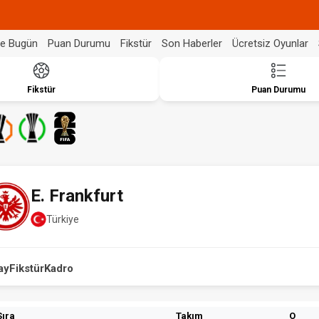
de Bugün
Puan Durumu
Fikstür
Son Haberler
Ücretsiz Oyunlar
Fikstür
Puan Durumu
E. Frankfurt
Türkiye
ay
Fikstür
Kadro
Sıra
Takım
O