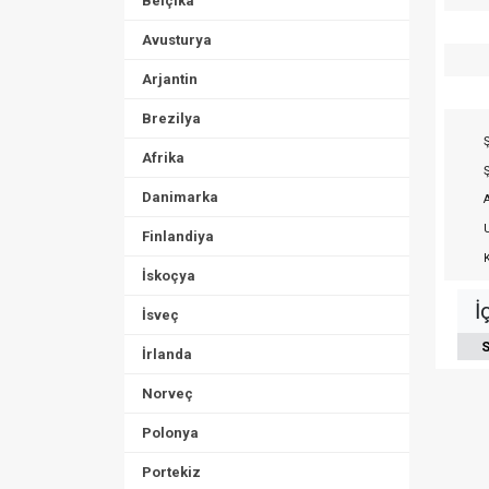
Belçika
Avusturya
Arjantin
Brezilya
Ş
Afrika
Ş
Danimarka
A
U
Finlandiya
K
İskoçya
İ
İsveç
S
İrlanda
Norveç
Polonya
Portekiz