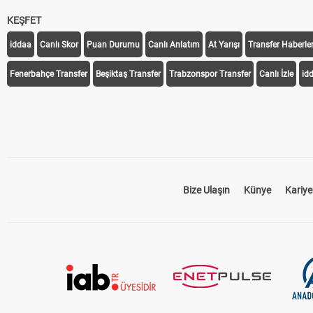
KEŞFET
iddaa
Canlı Skor
Puan Durumu
Canlı Anlatım
At Yarışı
Transfer Haberler
Fenerbahçe Transfer
Beşiktaş Transfer
Trabzonspor Transfer
Canlı İzle
id
Bize Ulaşın
Künye
Kariye