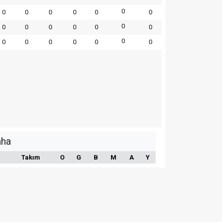
0
0
0
0
0
0
0
0
0
0
0
0
0
0
0
0
0
0
0
0
0
aha
Takım
O
G
B
M
A
Y