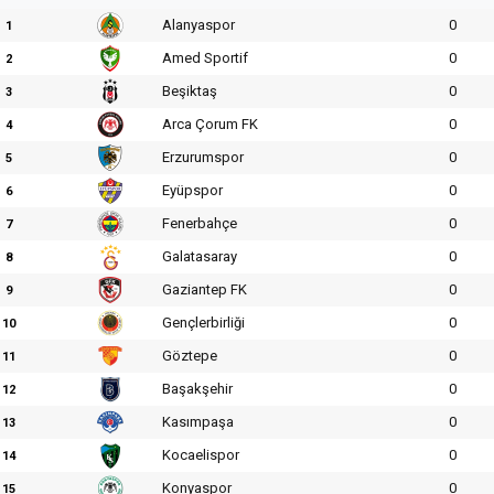
Alanyaspor
0
1
Amed Sportif
0
2
Beşiktaş
0
3
Arca Çorum FK
0
4
Erzurumspor
0
5
Eyüpspor
0
6
Fenerbahçe
0
7
Galatasaray
0
8
Gaziantep FK
0
9
Gençlerbirliği
0
10
Göztepe
0
11
Başakşehir
0
12
Kasımpaşa
0
13
Kocaelispor
0
14
Konyaspor
0
15