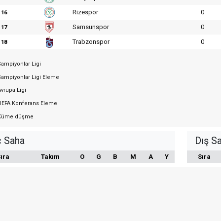
Rizespor
0
16
Samsunspor
0
17
Trabzonspor
0
18
ampiyonlar Ligi
ampiyonlar Ligi Eleme
vrupa Ligi
EFA Konferans Eleme
üme düşme
ç Saha
Dış S
ıra
Takım
O
G
B
M
A
Y
Sıra