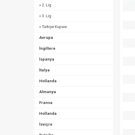
» 2. Lig
» 3. Lig
» Türkiye Kupası
Avrupa
İngiltere
İspanya
İtalya
Hollanda
Almanya
Fransa
Hollanda
İsviçre