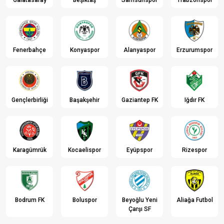
Galatasaray
Beşiktaş
Samsunspor
Trabzonspor
Fenerbahçe
Konyaspor
Alanyaspor
Erzurumspor
Gençlerbirliği
Başakşehir
Gaziantep FK
Iğdır FK
Karagümrük
Kocaelispor
Eyüpspor
Rizespor
Bodrum FK
Boluspor
Beyoğlu Yeni
Aliağa Futbol
Çarşı SF