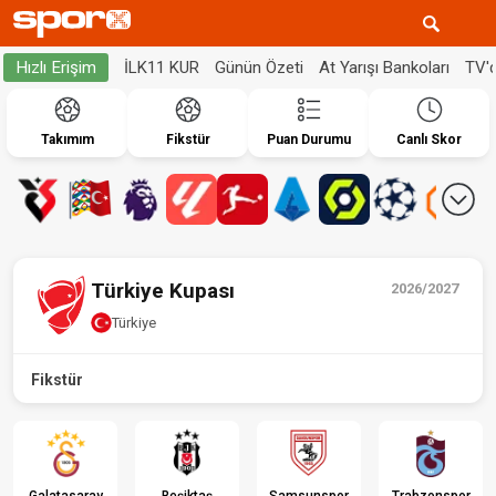
İLK11 KUR
Günün Özeti
At Yarışı Bankoları
TV'
Hızlı Erişim
Takımım
Fikstür
Puan Durumu
Canlı Skor
Türkiye Kupası
2026/2027
Türkiye
Fikstür