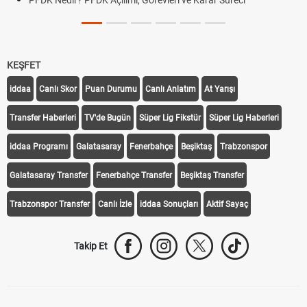
PFDK Nedir? PFDK Açılımı, Görevleri ve Karar Süreci
KEŞFET
iddaa
Canlı Skor
Puan Durumu
Canlı Anlatım
At Yarışı
Transfer Haberleri
TV'de Bugün
Süper Lig Fikstür
Süper Lig Haberleri
iddaa Programı
Galatasaray
Fenerbahçe
Beşiktaş
Trabzonspor
Galatasaray Transfer
Fenerbahçe Transfer
Beşiktaş Transfer
Trabzonspor Transfer
Canlı İzle
iddaa Sonuçları
Aktif Sayaç
Takip Et