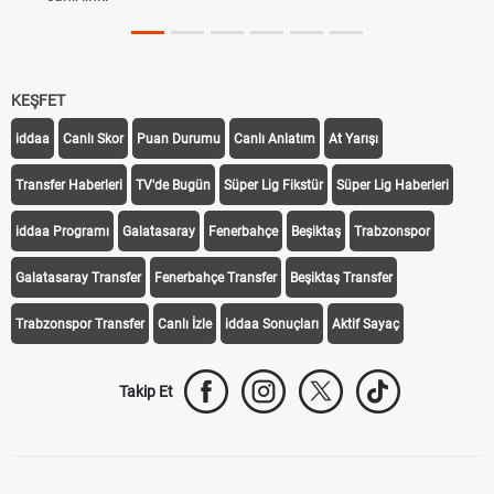
KEŞFET
iddaa
Canlı Skor
Puan Durumu
Canlı Anlatım
At Yarışı
Transfer Haberleri
TV'de Bugün
Süper Lig Fikstür
Süper Lig Haberleri
iddaa Programı
Galatasaray
Fenerbahçe
Beşiktaş
Trabzonspor
Galatasaray Transfer
Fenerbahçe Transfer
Beşiktaş Transfer
Trabzonspor Transfer
Canlı İzle
iddaa Sonuçları
Aktif Sayaç
Takip Et