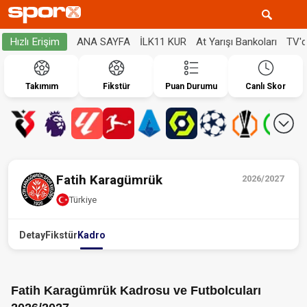
ANA SAYFA
İLK11 KUR
At Yarışı Bankoları
TV'
Hızlı Erişim
Takımım
Fikstür
Puan Durumu
Canlı Skor
Fatih Karagümrük
2026/2027
Türkiye
Detay
Fikstür
Kadro
Fatih Karagümrük Kadrosu ve Futbolcuları