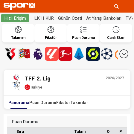
İLK11 KUR
Günün Özeti
At Yarışı Bankoları
TV'
Hızlı Erişim
Takımım
Fikstür
Puan Durumu
Canlı Skor
TFF 2. Lig
2026/2027
Türkiye
Panorama
Puan Durumu
Fikstür
Takımlar
Puan Durumu
Sıra
Takım
O
P