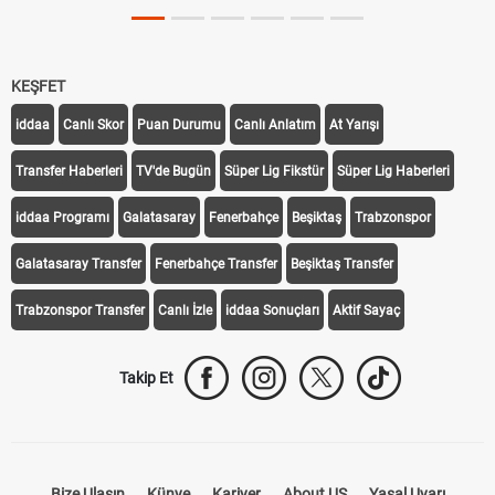
KEŞFET
iddaa
Canlı Skor
Puan Durumu
Canlı Anlatım
At Yarışı
Transfer Haberleri
TV'de Bugün
Süper Lig Fikstür
Süper Lig Haberleri
iddaa Programı
Galatasaray
Fenerbahçe
Beşiktaş
Trabzonspor
Galatasaray Transfer
Fenerbahçe Transfer
Beşiktaş Transfer
Trabzonspor Transfer
Canlı İzle
iddaa Sonuçları
Aktif Sayaç
Takip Et
Bize Ulaşın
Künye
Kariyer
About US
Yasal Uyarı