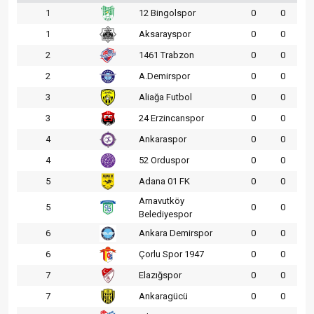
1
12 Bingolspor
0
0
1
Aksarayspor
0
0
2
1461 Trabzon
0
0
2
A.Demirspor
0
0
3
Aliağa Futbol
0
0
3
24 Erzincanspor
0
0
4
Ankaraspor
0
0
4
52 Orduspor
0
0
5
Adana 01 FK
0
0
Arnavutköy
5
0
0
Belediyespor
6
Ankara Demirspor
0
0
6
Çorlu Spor 1947
0
0
7
Elazığspor
0
0
7
Ankaragücü
0
0