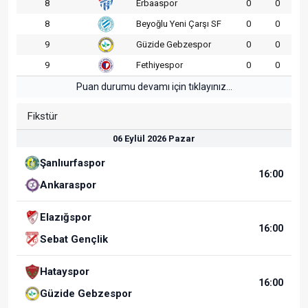
8
Erbaaspor
0
0
8
Beyoğlu Yeni Çarşı SF
0
0
9
Güzide Gebzespor
0
0
9
Fethiyespor
0
0
Puan durumu devamı için tıklayınız...
Fikstür
06 Eylül 2026 Pazar
Şanlıurfaspor
16:00
Ankaraspor
Elazığspor
16:00
Sebat Gençlik
Hatayspor
16:00
Güzide Gebzespor