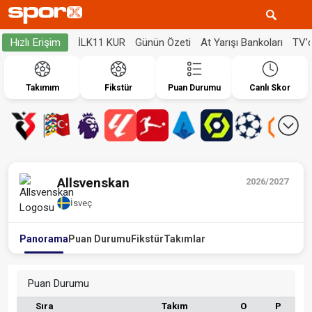
İLK11 KUR
Günün Özeti
At Yarışı Bankoları
TV'
Hızlı Erişim
Takımım
Fikstür
Puan Durumu
Canlı Skor
Allsvenskan
2026/2027
İsveç
Panorama
Puan Durumu
Fikstür
Takımlar
Puan Durumu
Sıra
Takım
O
P