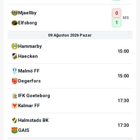
Mjaellby
0
MS
1
Elfsborg
09 Ağustos 2026 Pazar
Hammarby
15:00
Haecken
Malmö FF
15:00
Degerfors
IFK Goeteborg
17:30
Kalmar FF
Halmstads BK
17:30
GAIS