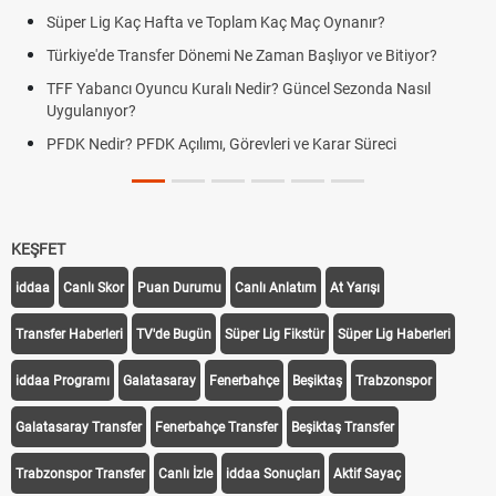
Süper Lig Kaç Hafta ve Toplam Kaç Maç Oynanır?
Türkiye'de Transfer Dönemi Ne Zaman Başlıyor ve Bitiyor?
TFF Yabancı Oyuncu Kuralı Nedir? Güncel Sezonda Nasıl
Uygulanıyor?
PFDK Nedir? PFDK Açılımı, Görevleri ve Karar Süreci
KEŞFET
iddaa
Canlı Skor
Puan Durumu
Canlı Anlatım
At Yarışı
Transfer Haberleri
TV'de Bugün
Süper Lig Fikstür
Süper Lig Haberleri
iddaa Programı
Galatasaray
Fenerbahçe
Beşiktaş
Trabzonspor
Galatasaray Transfer
Fenerbahçe Transfer
Beşiktaş Transfer
Trabzonspor Transfer
Canlı İzle
iddaa Sonuçları
Aktif Sayaç