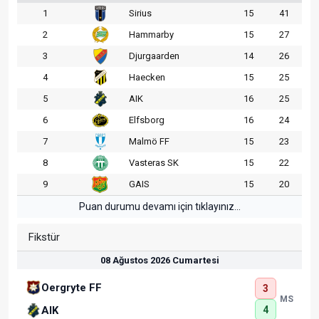
1
Sirius
15
41
2
Hammarby
15
27
3
Djurgaarden
14
26
4
Haecken
15
25
5
AIK
16
25
6
Elfsborg
16
24
7
Malmö FF
15
23
8
Vasteras SK
15
22
9
GAIS
15
20
Puan durumu devamı için tıklayınız...
Fikstür
08 Ağustos 2026 Cumartesi
Oergryte FF
3
MS
4
AIK