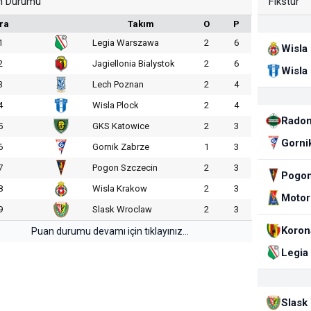
n Durumu
Fikstür
ra
Takım
O
P
1
Legia Warszawa
2
6
Wisla
2
Jagiellonia Bialystok
2
6
Wisla
3
Lech Poznan
2
4
4
Wisla Plock
2
4
Rado
5
GKS Katowice
2
3
Gorni
6
Gornik Zabrze
1
3
7
Pogon Szczecin
2
3
Pogon
8
Wisla Krakow
2
3
Motor
9
Slask Wroclaw
2
3
Koron
Puan durumu devamı için tıklayınız...
Legia
Slask