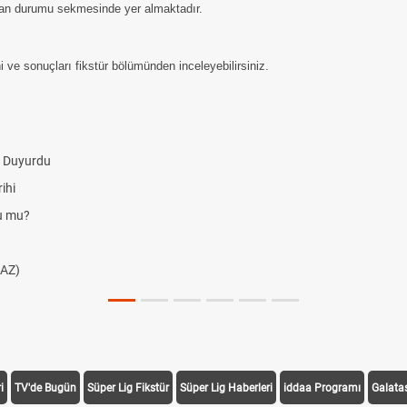
uan durumu sekmesinde yer almaktadır.
 ve sonuçları fikstür bölümünden inceleyebilirsiniz.
i Duyurdu
ihi
du mu?
AZ)
i
TV'de Bugün
Süper Lig Fikstür
Süper Lig Haberleri
iddaa Programı
Galata