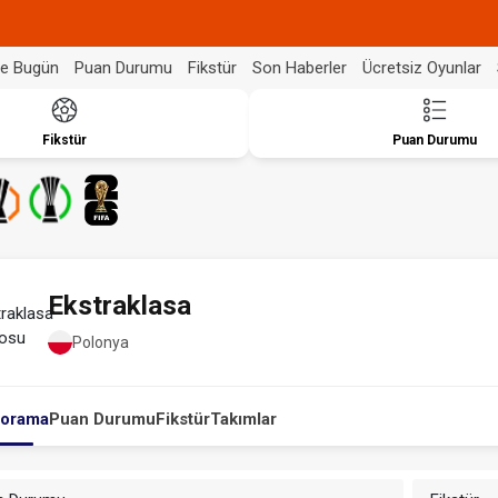
de Bugün
Puan Durumu
Fikstür
Son Haberler
Ücretsiz Oyunlar
Fikstür
Puan Durumu
Ekstraklasa
Polonya
orama
Puan Durumu
Fikstür
Takımlar