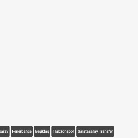
saray
Fenerbahçe
Beşiktaş
Trabzonspor
Galatasaray Transfer