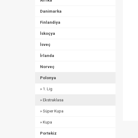
Afrika
Danimarka
Finlandiya
İskoçya
İsveç
İrlanda
Norveç
Polonya
» 1. Lig
» Ekstraklasa
» Süper Kupa
» Kupa
Portekiz