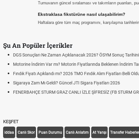
Turnuvanın güncel sıralaması ve takımların puanları, p
Ekstraklasa fikstürüne nasıl ulaşabilirim?
Haftalara göre tüm maç programını, karşılaşma tarihlerini
Şu An Popüler İçerikler
DGS Sonuçları Ne Zaman Açıklanacak 2026? ÖSYM Sonuç Tarihin
Motorine İndirim Var mı? Motorin Fiyatlarında Beklenen İndirim Tar
Fındık Fiyatı Açıklandı mı? 2026 TMO Fındık Alım Fiyatları Belli Ol
Sigaraya Zam Mı Geldi? Güncel JTI Sigara Fiyatları 2026
FENERBAHÇE STURM GRAZ CANLI İZLE ŞİFRESİZ (FB STURM GR
KEŞFET
iddaa
Canlı Skor
Puan Durumu
Canlı Anlatım
At Yarışı
Transfer Haberler