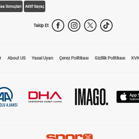
daa Sonuçları
Aktif Sayaç
Takip Et
r
About US
Yasal Uyarı
Çerez Politikası
Gizlilik Politikası
KVK