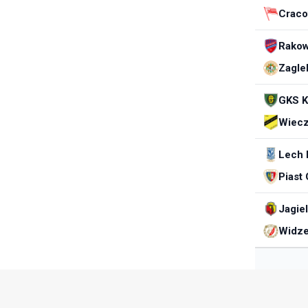
Craco
Rako
Zagle
GKS K
Wiecz
Lech 
Piast 
Jagiel
Widz