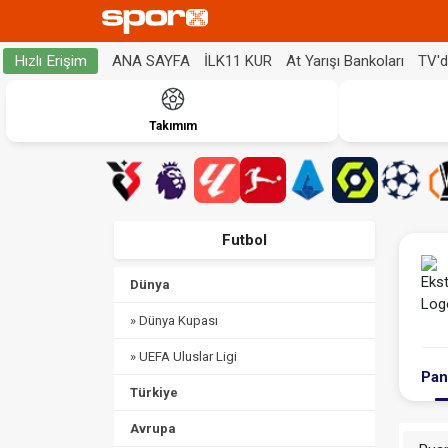
ANA SAYFA
İLK11 KUR
At Yarışı Bankoları
TV'
Hızlı Erişim
Takımım
Futbol
Dünya
» Dünya Kupası
» UEFA Uluslar Ligi
Pan
Türkiye
Avrupa