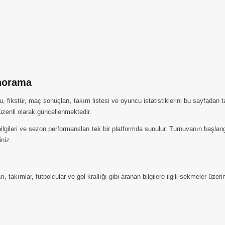
norama
fikstür, maç sonuçları, takım listesi ve oyuncu istatistiklerini bu sayfadan
üzenli olarak güncellenmektedir.
 bilgileri ve sezon performansları tek bir platformda sunulur. Turnuvanın baş
iniz.
akımlar, futbolcular ve gol krallığı gibi aranan bilgilere ilgili sekmeler üzerin