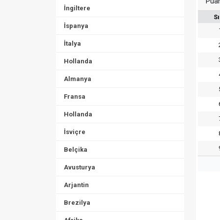
Pua
İngiltere
Sı
İspanya
İtalya
Hollanda
Almanya
Fransa
Hollanda
İsviçre
Belçika
Avusturya
Arjantin
Brezilya