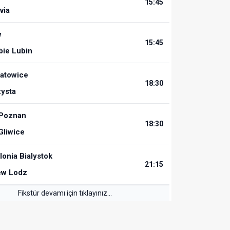
15:45
via
w
15:45
bie Lubin
atowice
18:30
ysta
Poznan
18:30
Gliwice
lonia Bialystok
21:15
ew Lodz
Fikstür devamı için tıklayınız...