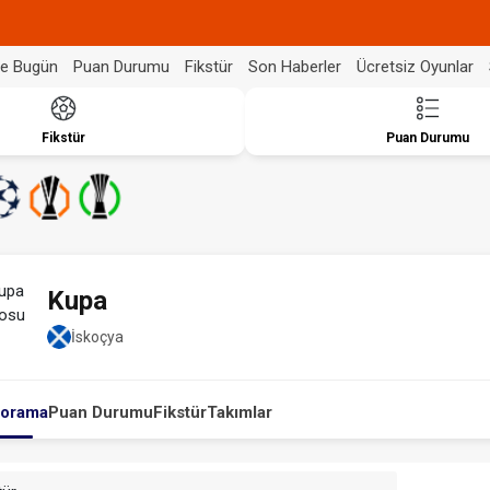
de Bugün
Puan Durumu
Fikstür
Son Haberler
Ücretsiz Oyunlar
Fikstür
Puan Durumu
Kupa
İskoçya
orama
Puan Durumu
Fikstür
Takımlar