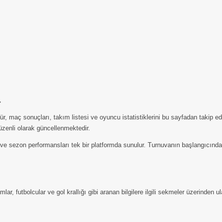
a
, maç sonuçları, takım listesi ve oyuncu istatistiklerini bu sayfadan takip 
üzenli olarak güncellenmektedir.
ri ve sezon performansları tek bir platformda sunulur. Turnuvanın başlangıcınd
, futbolcular ve gol krallığı gibi aranan bilgilere ilgili sekmeler üzerinden ula