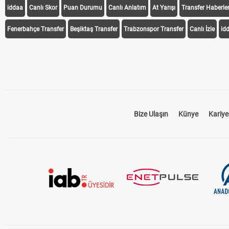
iddaa
Canlı Skor
Puan Durumu
Canlı Anlatım
At Yarışı
Transfer Haberler
Fenerbahçe Transfer
Beşiktaş Transfer
Trabzonspor Transfer
Canlı İzle
id
Bize Ulaşın
Künye
Kariye