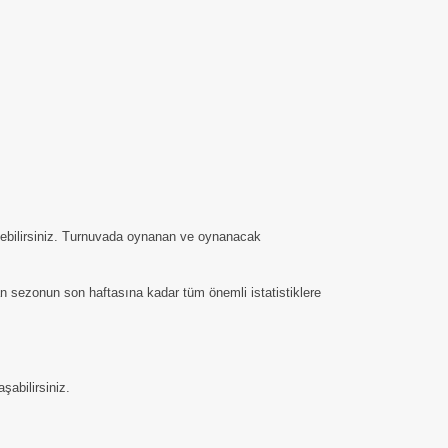
edebilirsiniz. Turnuvada oynanan ve oynanacak
an sezonun son haftasına kadar tüm önemli istatistiklere
şabilirsiniz.