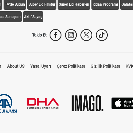
i
TV'de Bugün
Süper Lig Fikstür
Süper Lig Haberleri
iddaa Programı
Galata
daa Sonuçları
Aktif Sayaç
Takip Et
r
About US
Yasal Uyarı
Çerez Politikası
Gizlilik Politikası
KVK