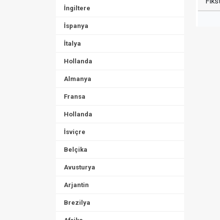
Fiks
İngiltere
İspanya
İtalya
Hollanda
Almanya
Fransa
Hollanda
İsviçre
Belçika
Avusturya
Arjantin
Brezilya