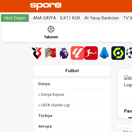
ANA SAYFA
İLK11 KUR
At Yarışı Bankoları
TV'
Hızlı Erişim
Takımım
Futbol
Dünya
» Dünya Kupası
» UEFA Uluslar Ligi
Pan
Türkiye
Avrupa