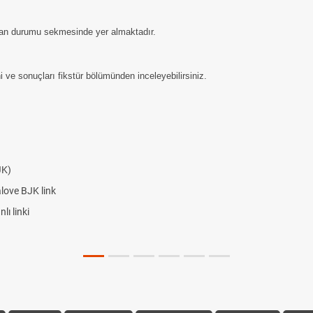
uan durumu sekmesinde yer almaktadır.
 ve sonuçları fikstür bölümünden inceleyebilirsiniz.
JK)
alove BJK link
ı linki