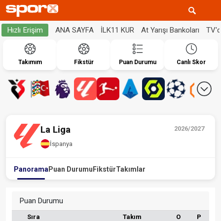
ANA SAYFA
İLK11 KUR
At Yarışı Bankoları
TV'
Hızlı Erişim
Takımım
Fikstür
Puan Durumu
Canlı Skor
La Liga
2026/2027
İspanya
Panorama
Puan Durumu
Fikstür
Takımlar
Puan Durumu
Sıra
Takım
O
P