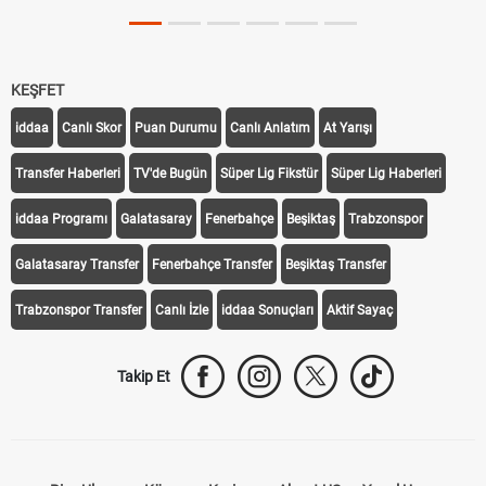
KEŞFET
iddaa
Canlı Skor
Puan Durumu
Canlı Anlatım
At Yarışı
Transfer Haberleri
TV'de Bugün
Süper Lig Fikstür
Süper Lig Haberleri
iddaa Programı
Galatasaray
Fenerbahçe
Beşiktaş
Trabzonspor
Galatasaray Transfer
Fenerbahçe Transfer
Beşiktaş Transfer
Trabzonspor Transfer
Canlı İzle
iddaa Sonuçları
Aktif Sayaç
Takip Et