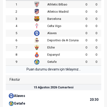
1
Athletic Bilbao
0
0
2
Atletico Madrid
0
0
3
Barcelona
0
0
4
Celta Vigo
0
0
5
Alaves
0
0
6
Deportivo de A Coruna
0
0
7
Elche
0
0
8
Espanyol
0
0
9
Getafe
0
0
Puan durumu devamı için tıklayınız...
Fikstür
15 Ağustos 2026 Cumartesi
Alaves
20:30
Getafe