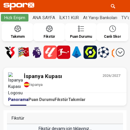
ANA SAYFA
İLK11 KUR
At Yarışı Bankoları
TV'
Hızlı Erişim
Takımım
Fikstür
Puan Durumu
Canlı Skor
İspanya Kupası
2026/2027
İspanya
Panorama
Puan Durumu
Fikstür
Takımlar
Fikstür
Fikstür devamı için tıklayınız...