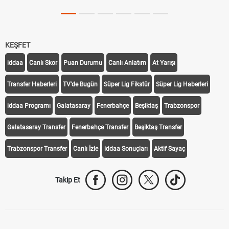
KEŞFET
iddaa
Canlı Skor
Puan Durumu
Canlı Anlatım
At Yarışı
Transfer Haberleri
TV'de Bugün
Süper Lig Fikstür
Süper Lig Haberleri
iddaa Programı
Galatasaray
Fenerbahçe
Beşiktaş
Trabzonspor
Galatasaray Transfer
Fenerbahçe Transfer
Beşiktaş Transfer
Trabzonspor Transfer
Canlı İzle
iddaa Sonuçları
Aktif Sayaç
Takip Et