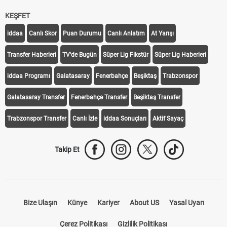
KEŞFET
iddaa
Canlı Skor
Puan Durumu
Canlı Anlatım
At Yarışı
Transfer Haberleri
TV'de Bugün
Süper Lig Fikstür
Süper Lig Haberleri
iddaa Programı
Galatasaray
Fenerbahçe
Beşiktaş
Trabzonspor
Galatasaray Transfer
Fenerbahçe Transfer
Beşiktaş Transfer
Trabzonspor Transfer
Canlı İzle
iddaa Sonuçları
Aktif Sayaç
Takip Et
Bize Ulaşın
Künye
Kariyer
About US
Yasal Uyarı
Çerez Politikası
Gizlilik Politikası