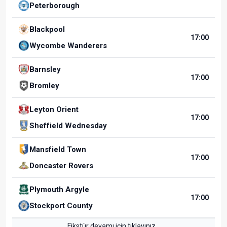
Peterborough
Blackpool
17:00
Wycombe Wanderers
Barnsley
17:00
Bromley
Leyton Orient
17:00
Sheffield Wednesday
Mansfield Town
17:00
Doncaster Rovers
Plymouth Argyle
17:00
Stockport County
Fikstür devamı için tıklayınız...