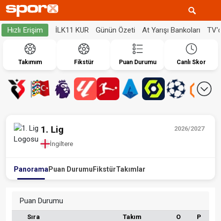
İLK11 KUR
Günün Özeti
At Yarışı Bankoları
TV'
Hızlı Erişim
Takımım
Fikstür
Puan Durumu
Canlı Skor
1. Lig
2026/2027
İngiltere
Panorama
Puan Durumu
Fikstür
Takımlar
Puan Durumu
Sıra
Takım
O
P