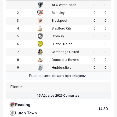
1
AFC Wimbledon
0
0
2
Barnsley
0
0
3
Blackpool
0
0
4
Bradford City
0
0
5
Bromley
0
0
6
Burton Albion
0
0
7
Cambridge United
0
0
8
Doncaster Rovers
0
0
9
Huddersfield
0
0
Puan durumu devamı için tıklayınız...
Fikstür
15 Ağustos 2026 Cumartesi
Reading
14:30
Luton Town