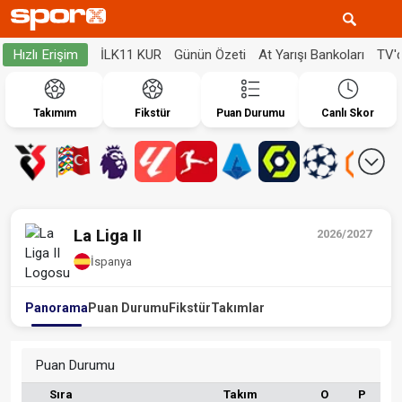
İLK11 KUR
Günün Özeti
At Yarışı Bankoları
TV'
Hızlı Erişim
Takımım
Fikstür
Puan Durumu
Canlı Skor
La Liga II
2026/2027
İspanya
Panorama
Puan Durumu
Fikstür
Takımlar
Puan Durumu
Sıra
Takım
O
P