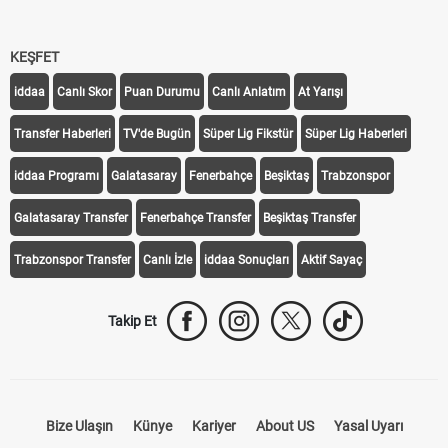
KEŞFET
iddaa
Canlı Skor
Puan Durumu
Canlı Anlatım
At Yarışı
Transfer Haberleri
TV'de Bugün
Süper Lig Fikstür
Süper Lig Haberleri
iddaa Programı
Galatasaray
Fenerbahçe
Beşiktaş
Trabzonspor
Galatasaray Transfer
Fenerbahçe Transfer
Beşiktaş Transfer
Trabzonspor Transfer
Canlı İzle
iddaa Sonuçları
Aktif Sayaç
Takip Et
Bize Ulaşın
Künye
Kariyer
About US
Yasal Uyarı