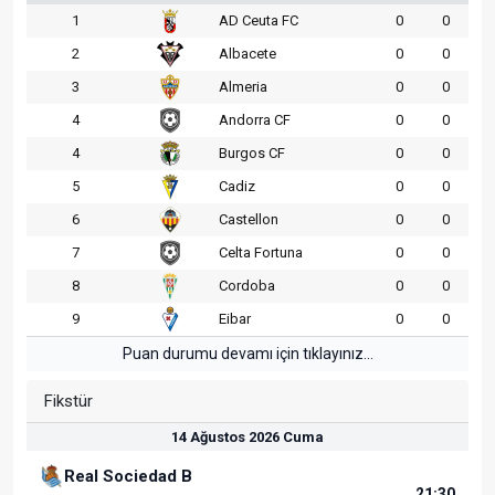
1
AD Ceuta FC
0
0
2
Albacete
0
0
3
Almeria
0
0
4
Andorra CF
0
0
4
Burgos CF
0
0
5
Cadiz
0
0
6
Castellon
0
0
7
Celta Fortuna
0
0
8
Cordoba
0
0
9
Eibar
0
0
Puan durumu devamı için tıklayınız...
Fikstür
14 Ağustos 2026 Cuma
Real Sociedad B
21:30