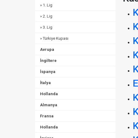
» 1. Lig
K
» 2. Lig
K
» 3. Lig
K
» Türkiye Kupası
Avrupa
K
İngiltere
K
İspanya
E
İtalya
Hollanda
K
Almanya
K
Fransa
K
Hollanda