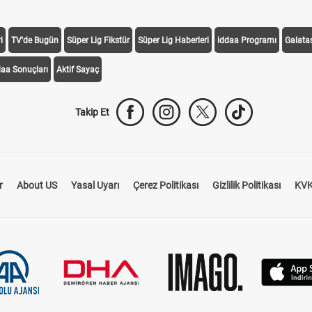
i
TV'de Bugün
Süper Lig Fikstür
Süper Lig Haberleri
iddaa Programı
Galata
daa Sonuçları
Aktif Sayaç
Takip Et
r
About US
Yasal Uyarı
Çerez Politikası
Gizlilik Politikası
KVK