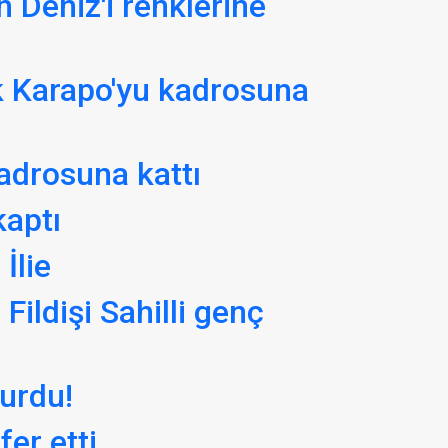
 Deniz'i renklerine
 Karapo'yu kadrosuna
adrosuna kattı
kaptı
İlie
ildişi Sahilli genç
urdu!
er etti