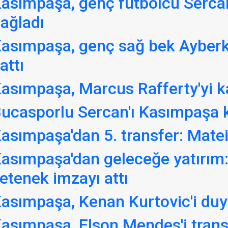
asımpaşa, genç futbolcu Sercan
ağladı
asımpaşa, genç sağ bek Ayberk
attı
asımpaşa, Marcus Rafferty'yi k
ucasporlu Sercan'ı Kasımpaşa 
asımpaşa'dan 5. transfer: Matei 
asımpaşa'dan geleceğe yatırım: F
etenek imzayı attı
asımpaşa, Kenan Kurtovic'i duy
asımpaşa, Elson Mendes'i transf