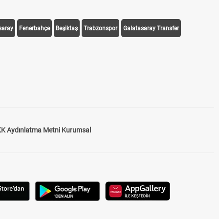
saray
Fenerbahçe
Beşiktaş
Trabzonspor
Galatasaray Transfer
K Aydınlatma Metni Kurumsal