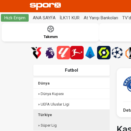
ANA SAYFA
İLK11 KUR
At Yarışı Bankoları
TV'
Hızlı Erişim
Takımım
Futbol
Dünya
» Dünya Kupası
» UEFA Uluslar Ligi
Det
Türkiye
» Süper Lig
Kas