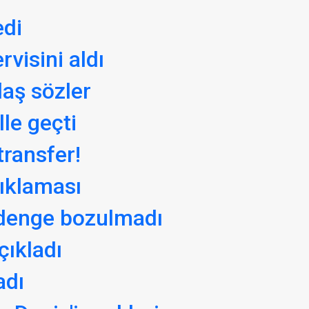
edi
visini aldı
laş sözler
lle geçti
transfer!
ıklaması
 denge bozulmadı
çıkladı
adı