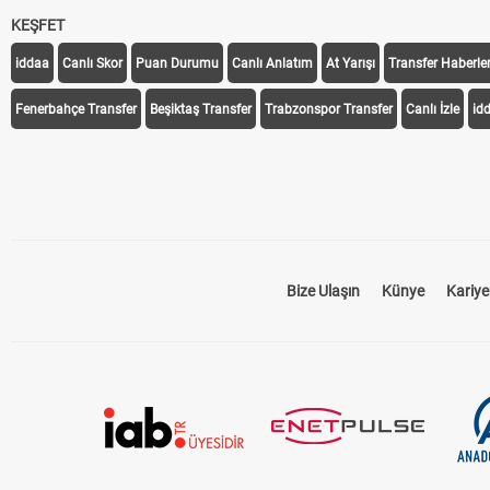
KEŞFET
iddaa
Canlı Skor
Puan Durumu
Canlı Anlatım
At Yarışı
Transfer Haberler
Fenerbahçe Transfer
Beşiktaş Transfer
Trabzonspor Transfer
Canlı İzle
id
Bize Ulaşın
Künye
Kariye