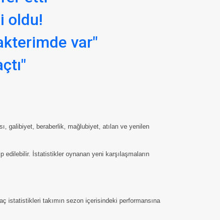
i oldu!
akterimde var"
çtı"
 galibiyet, beraberlik, mağlubiyet, atılan ve yenilen
ilebilir. İstatistikler oynanan yeni karşılaşmaların
ç istatistikleri takımın sezon içerisindeki performansına