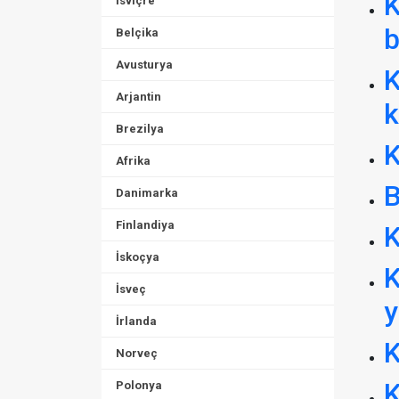
K
İsviçre
b
Belçika
Avusturya
K
Arjantin
k
Brezilya
K
Afrika
B
Danimarka
Finlandiya
K
İskoçya
K
İsveç
y
İrlanda
K
Norveç
K
Polonya