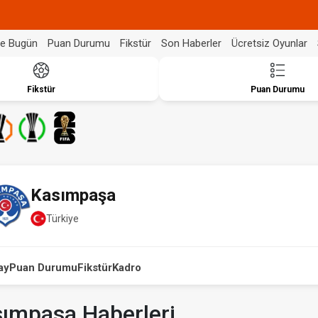
de Bugün
Puan Durumu
Fikstür
Son Haberler
Ücretsiz Oyunlar
Fikstür
Puan Durumu
Kasımpaşa
Türkiye
ay
Puan Durumu
Fikstür
Kadro
ımpasa Haberleri