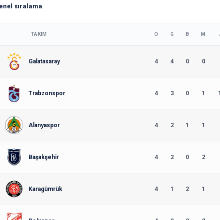
enel sıralama
TAKIM
O
G
B
M
Galatasaray
4
4
0
0
Trabzonspor
4
3
0
1
Alanyaspor
4
2
1
1
Başakşehir
4
2
0
2
Karagümrük
4
1
2
1