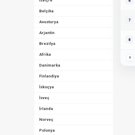
İsviçre
6
Belçika
7
Avusturya
Arjantin
8
Brezilya
Afrika
O
Danimarka
Finlandiya
İskoçya
İsveç
İrlanda
Norveç
Polonya