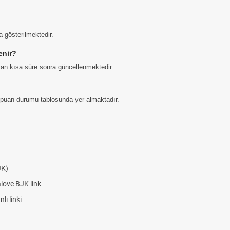
 gösterilmektedir.
enir?
tan kısa süre sonra güncellenmektedir.
cel puan durumu tablosunda yer almaktadır.
JK)
alove BJK link
ı linki