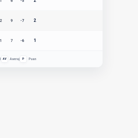
2
1
6
-5
2
2
9
-7
1
1
7
-6
l
AV
Averaj
P
Puan