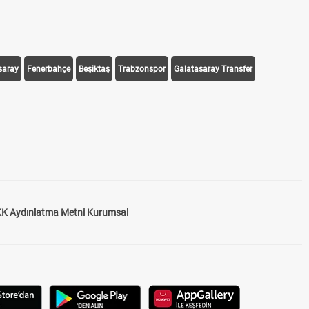
saray
Fenerbahçe
Beşiktaş
Trabzonspor
Galatasaray Transfer
K Aydınlatma Metni Kurumsal