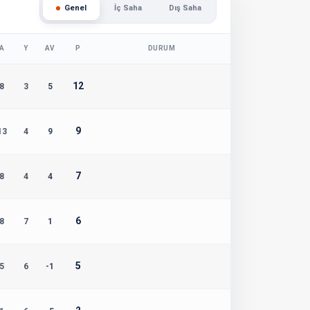
Genel
İç Saha
Dış Saha
A
Y
AV
P
DURUM
12
8
3
5
9
13
4
9
7
8
4
4
6
8
7
1
5
5
6
-1