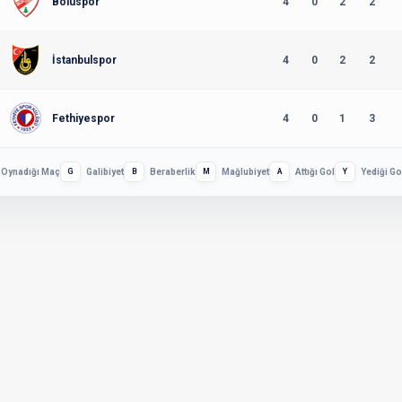
Boluspor
4
0
2
2
İstanbulspor
4
0
2
2
Fethiyespor
4
0
1
3
Oynadığı Maç
G
Galibiyet
B
Beraberlik
M
Mağlubiyet
A
Attığı Gol
Y
Yediği Go