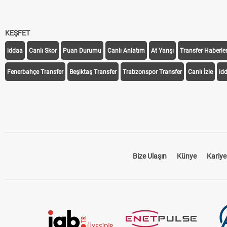
KEŞFET
iddaa
Canlı Skor
Puan Durumu
Canlı Anlatım
At Yarışı
Transfer Haberler
Fenerbahçe Transfer
Beşiktaş Transfer
Trabzonspor Transfer
Canlı İzle
id
Bize Ulaşın
Künye
Kariye