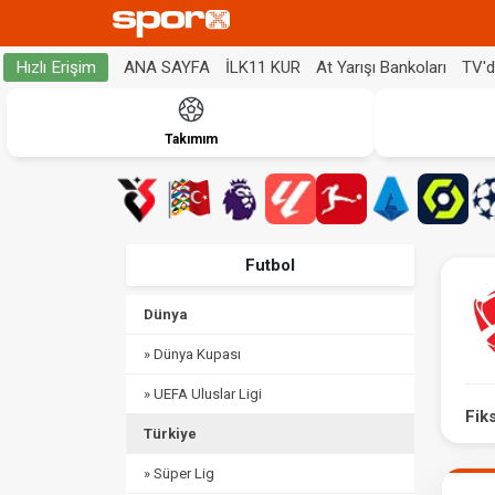
ANA SAYFA
İLK11 KUR
At Yarışı Bankoları
TV'
Hızlı Erişim
Takımım
Futbol
Dünya
» Dünya Kupası
» UEFA Uluslar Ligi
Fik
Türkiye
» Süper Lig