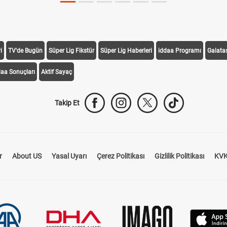
i
TV'de Bugün
Süper Lig Fikstür
Süper Lig Haberleri
iddaa Programı
Galata
daa Sonuçları
Aktif Sayaç
Takip Et
r
About US
Yasal Uyarı
Çerez Politikası
Gizlilik Politikası
KVK