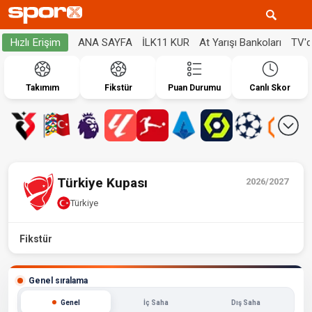
ANA SAYFA
İLK11 KUR
At Yarışı Bankoları
TV'
Hızlı Erişim
Takımım
Fikstür
Puan Durumu
Canlı Skor
Türkiye Kupası
2026/2027
Türkiye
Fikstür
Genel sıralama
Genel
İç Saha
Dış Saha