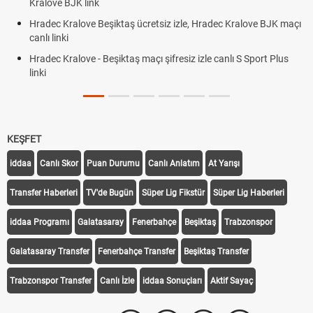
Kralove BJK link
Hradec Kralove Beşiktaş ücretsiz izle, Hradec Kralove BJK maçı
canlı linki
Hradec Kralove - Beşiktaş maçı şifresiz izle canlı S Sport Plus
linki
KEŞFET
iddaa
Canlı Skor
Puan Durumu
Canlı Anlatım
At Yarışı
Transfer Haberleri
TV'de Bugün
Süper Lig Fikstür
Süper Lig Haberleri
iddaa Programı
Galatasaray
Fenerbahçe
Beşiktaş
Trabzonspor
Galatasaray Transfer
Fenerbahçe Transfer
Beşiktaş Transfer
Trabzonspor Transfer
Canlı İzle
iddaa Sonuçları
Aktif Sayaç