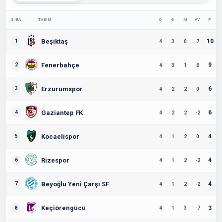
SIRA
TAKIM
O
G
M
AV
P
Beşiktaş
10
1
4
3
0
7
Fenerbahçe
9
2
4
3
1
6
Erzurumspor
6
3
4
2
2
0
Gaziantep FK
6
4
4
2
2
-2
Kocaelispor
4
5
4
1
2
0
Rizespor
4
6
4
1
2
-2
Beyoğlu Yeni Çarşı SF
4
7
4
1
2
-2
Keçiörengücü
3
8
4
1
3
-7