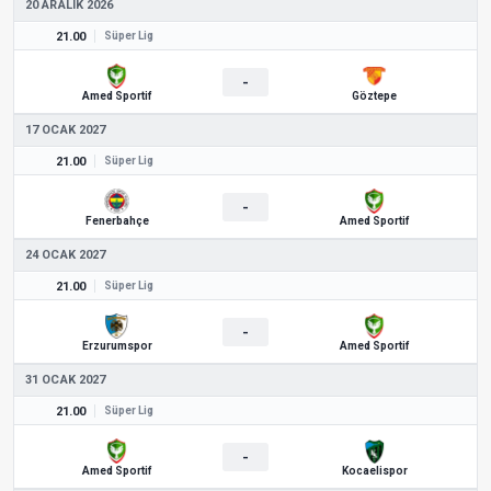
20 ARALIK 2026
21.00
Süper Lig
-
Amed Sportif
Göztepe
17 OCAK 2027
21.00
Süper Lig
-
Fenerbahçe
Amed Sportif
24 OCAK 2027
21.00
Süper Lig
-
Erzurumspor
Amed Sportif
31 OCAK 2027
21.00
Süper Lig
-
Amed Sportif
Kocaelispor