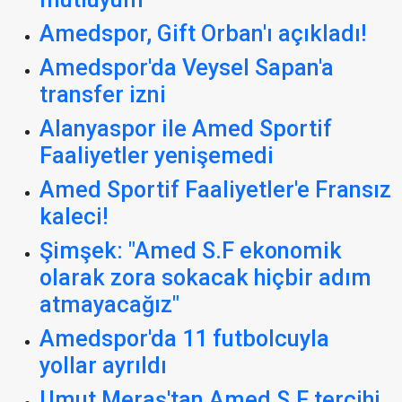
Amedspor, Gift Orban'ı açıkladı!
Amedspor'da Veysel Sapan'a
transfer izni
Alanyaspor ile Amed Sportif
Faaliyetler yenişemedi
Amed Sportif Faaliyetler'e Fransız
kaleci!
Şimşek: "Amed S.F ekonomik
olarak zora sokacak hiçbir adım
atmayacağız"
Amedspor'da 11 futbolcuyla
yollar ayrıldı
Umut Meraş'tan Amed S.F tercihi