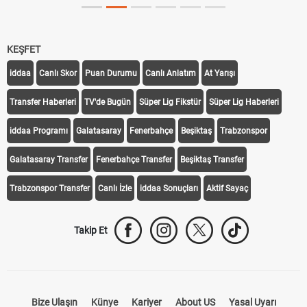
KEŞFET
iddaa
Canlı Skor
Puan Durumu
Canlı Anlatım
At Yarışı
Transfer Haberleri
TV'de Bugün
Süper Lig Fikstür
Süper Lig Haberleri
iddaa Programı
Galatasaray
Fenerbahçe
Beşiktaş
Trabzonspor
Galatasaray Transfer
Fenerbahçe Transfer
Beşiktaş Transfer
Trabzonspor Transfer
Canlı İzle
iddaa Sonuçları
Aktif Sayaç
Takip Et
Bize Ulaşın
Künye
Kariyer
About US
Yasal Uyarı