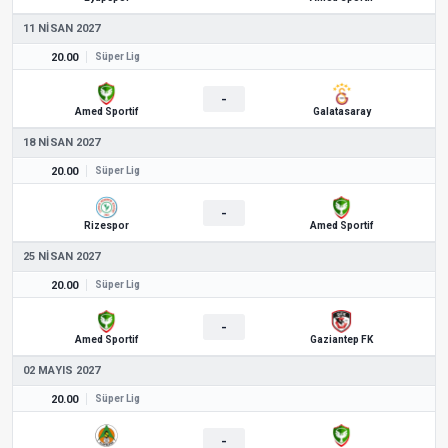
11 NISAN 2027
20.00
Süper Lig
-
Amed Sportif
Galatasaray
18 NISAN 2027
20.00
Süper Lig
-
Rizespor
Amed Sportif
25 NISAN 2027
20.00
Süper Lig
-
Amed Sportif
Gaziantep FK
02 MAYIS 2027
20.00
Süper Lig
-