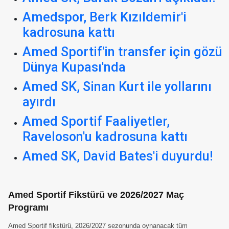
Amedspor, Berk Kızıldemir'i
kadrosuna kattı
Amed Sportif'in transfer için gözü
Dünya Kupası'nda
Amed SK, Sinan Kurt ile yollarını
ayırdı
Amed Sportif Faaliyetler,
Raveloson'u kadrosuna kattı
Amed SK, David Bates'i duyurdu!
Amed Sportif Fikstürü ve 2026/2027 Maç
Programı
Amed Sportif fikstürü, 2026/2027 sezonunda oynanacak tüm