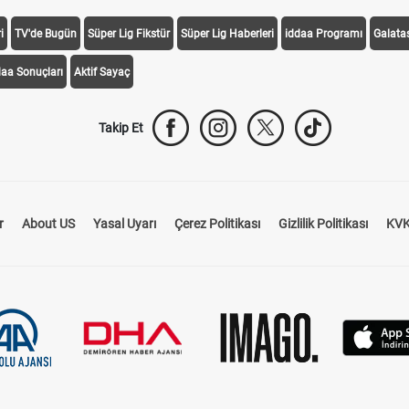
i
TV'de Bugün
Süper Lig Fikstür
Süper Lig Haberleri
iddaa Programı
Galata
daa Sonuçları
Aktif Sayaç
Takip Et
r
About US
Yasal Uyarı
Çerez Politikası
Gizlilik Politikası
KVK