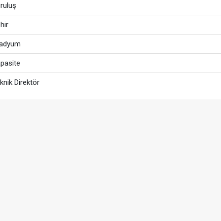
ruluş
hir
tadyum
pasite
knik Direktör