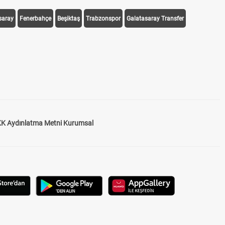
saray
Fenerbahçe
Beşiktaş
Trabzonspor
Galatasaray Transfer
K Aydınlatma Metni Kurumsal