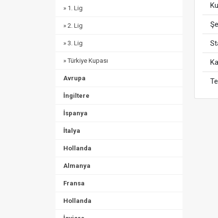
Ku
» 1. Lig
Şe
» 2. Lig
S
» 3. Lig
» Türkiye Kupası
Ka
Avrupa
Te
İngiltere
İspanya
İtalya
Hollanda
Almanya
Fransa
Hollanda