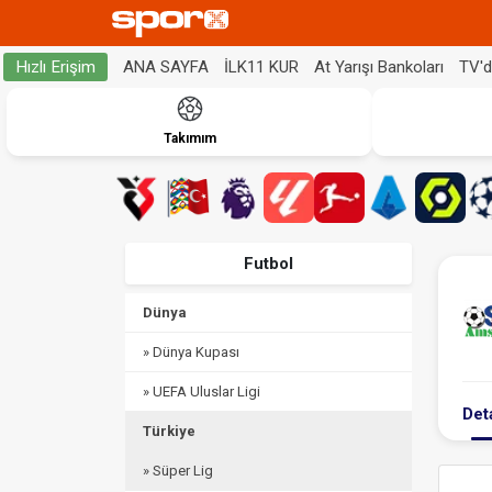
ANA SAYFA
İLK11 KUR
At Yarışı Bankoları
TV'
Hızlı Erişim
Takımım
Futbol
Dünya
» Dünya Kupası
» UEFA Uluslar Ligi
Det
Türkiye
» Süper Lig