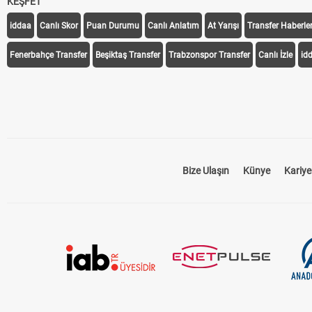
KEŞFET
iddaa
Canlı Skor
Puan Durumu
Canlı Anlatım
At Yarışı
Transfer Haberler
Fenerbahçe Transfer
Beşiktaş Transfer
Trabzonspor Transfer
Canlı İzle
id
Bize Ulaşın
Künye
Kariye