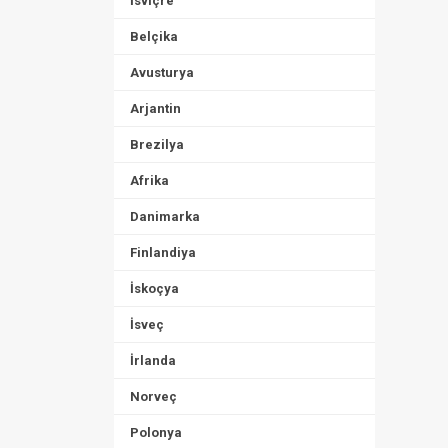
İsviçre
Belçika
Avusturya
Arjantin
Brezilya
Afrika
Danimarka
Finlandiya
İskoçya
İsveç
İrlanda
Norveç
Polonya