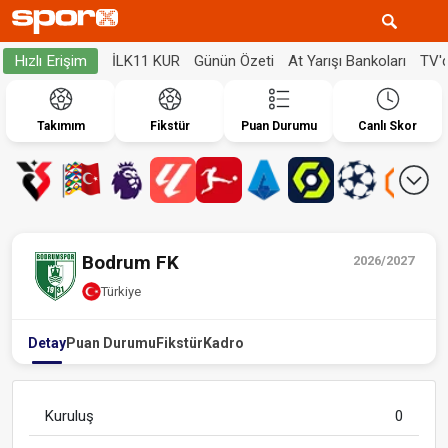
İLK11 KUR
Günün Özeti
At Yarışı Bankoları
TV'
Hızlı Erişim
Takımım
Fikstür
Puan Durumu
Canlı Skor
Bodrum FK
2026/2027
Türkiye
Detay
Puan Durumu
Fikstür
Kadro
Kuruluş
0