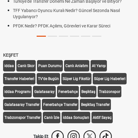
Türkiye'de Transfer Dönemi Ne Zaman Başlıyor ve Bitiyor?
TFF Yabancı Oyuncu Kuralı Nedir? Güncel Sezonda Nasıl
Uygulanıyor?
PFDK Nedir? PFDK Açılımı, Görevleri ve Karar Süreci
KEŞFET
iddaa
Canlı Skor
Puan Durumu
Canlı Anlatım
At Yarışı
Transfer Haberleri
TV'de Bugün
Süper Lig Fikstür
Süper Lig Haberleri
iddaa Programı
Galatasaray
Fenerbahçe
Beşiktaş
Trabzonspor
Galatasaray Transfer
Fenerbahçe Transfer
Beşiktaş Transfer
Trabzonspor Transfer
Canlı İzle
iddaa Sonuçları
Aktif Sayaç
Takip Et