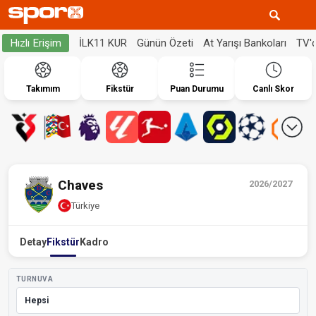
İLK11 KUR
Günün Özeti
At Yarışı Bankoları
TV'
Hızlı Erişim
Takımım
Fikstür
Puan Durumu
Canlı Skor
Chaves
2026/2027
Türkiye
Detay
Fikstür
Kadro
TURNUVA