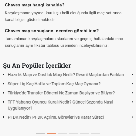
Chaves maçı hangi kanalda?
Karşılaşmanın yayıncı kuruluşu belli olduğunda ilgili maç satırında
kanal bilgisi gösterilmektedir.
Chaves maç sonuçlarını nereden görebilirim?
Tamamlanan karşılaşmaların skorlarını ve geçmiş haftalardaki maç
sonuçlarını aynı fikstür tablosu üzerinden inceleyebilirsiniz.
Şu An Popüler İçerikler
rı
Puan Durumunda AG, OM ve Diğer Kısaltmalar Ne Anlama Gelir?
Skor Ne Demek? Sporda Skor ve Sonuç Kavramları
Futbol Nasıl Oynanır? Temel Futbol Kuralları
Deplasman Golü Kuralı Nedir? Hangi Organizasyonlarda
Uygulanıyor?
DGS Sonuçları Ne Zaman Açıklanacak 2026? ÖSYM Sonuç
Tarihini Duyurdu