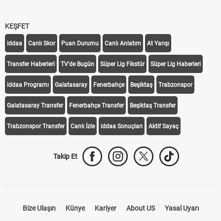
KEŞFET
iddaa
Canlı Skor
Puan Durumu
Canlı Anlatım
At Yarışı
Transfer Haberleri
TV'de Bugün
Süper Lig Fikstür
Süper Lig Haberleri
iddaa Programı
Galatasaray
Fenerbahçe
Beşiktaş
Trabzonspor
Galatasaray Transfer
Fenerbahçe Transfer
Beşiktaş Transfer
Trabzonspor Transfer
Canlı İzle
iddaa Sonuçları
Aktif Sayaç
Takip Et
Bize Ulaşın
Künye
Kariyer
About US
Yasal Uyarı