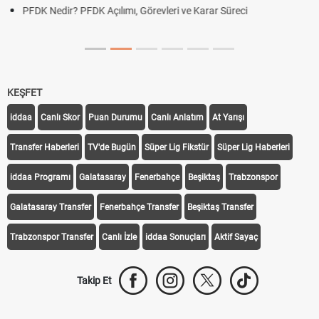
DGS Sonuçları Ne Zaman Açıklanacak 2026? ÖSYM So
Tarihini Duyurdu
KEŞFET
iddaa
Canlı Skor
Puan Durumu
Canlı Anlatım
At Yarışı
Transfer Haberleri
TV'de Bugün
Süper Lig Fikstür
Süper Lig Haberleri
iddaa Programı
Galatasaray
Fenerbahçe
Beşiktaş
Trabzonspor
Galatasaray Transfer
Fenerbahçe Transfer
Beşiktaş Transfer
Trabzonspor Transfer
Canlı İzle
iddaa Sonuçları
Aktif Sayaç
Takip Et