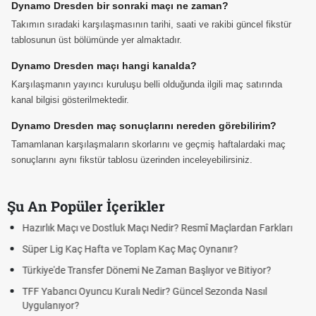
Dynamo Dresden bir sonraki maçı ne zaman?
Takımın sıradaki karşılaşmasının tarihi, saati ve rakibi güncel fikstür
tablosunun üst bölümünde yer almaktadır.
Dynamo Dresden maçı hangi kanalda?
Karşılaşmanın yayıncı kuruluşu belli olduğunda ilgili maç satırında
kanal bilgisi gösterilmektedir.
Dynamo Dresden maç sonuçlarını nereden görebilirim?
Tamamlanan karşılaşmaların skorlarını ve geçmiş haftalardaki maç
sonuçlarını aynı fikstür tablosu üzerinden inceleyebilirsiniz.
Şu An Popüler İçerikler
an Farkları
Puan Durumunda AG, OM ve Diğer Kısaltmalar Ne Anla
Skor Ne Demek? Sporda Skor ve Sonuç Kavramları
tiyor?
Futbol Nasıl Oynanır? Temel Futbol Kuralları
Nasıl
Deplasman Golü Kuralı Nedir? Hangi Organizasyonlar
Uygulanıyor?