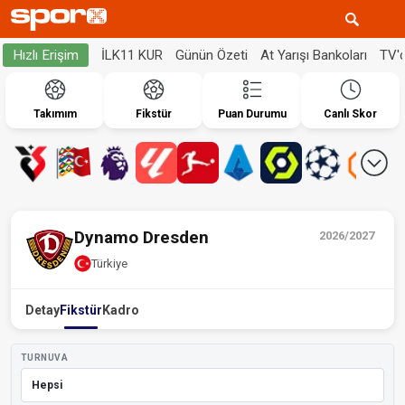
İLK11 KUR
Günün Özeti
At Yarışı Bankoları
TV'
Hızlı Erişim
Takımım
Fikstür
Puan Durumu
Canlı Skor
Dynamo Dresden
2026/2027
Türkiye
Detay
Fikstür
Kadro
TURNUVA